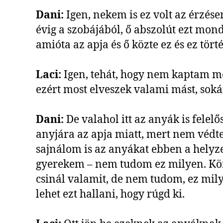
Dani:
Igen, nekem is ez volt az érzésem
évig a szobájából, ő abszolút ezt mon
amióta az apja és ő közte ez és ez törté
Laci:
Igen, tehát, hogy nem kaptam m
ezért most elveszek valami mást, sokái
Dani:
De valahol itt az anyák is felel
anyjára az apja miatt, mert nem védte 
sajnálom is az anyákat ebben a helyz
gyerekem – nem tudom ez milyen. Kö
csinál valamit, de nem tudom, ez mil
lehet ezt hallani, hogy rúgd ki.