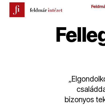
Feldmá
Feldmár
Intézet
Felleg
„Elgondolk
családda
bizonyos tek