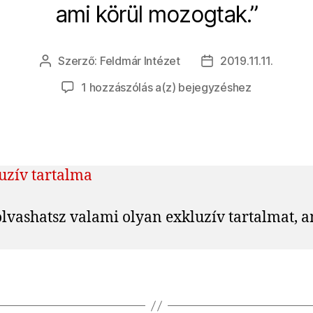
ami körül mozogtak.”
Szerző:
Feldmár Intézet
2019.11.11.
Bejegyzés
Bejegyzés
szerzője
dátuma
Fellegajtó:
1 hozzászólás a(z)
bejegyzéshez
A
férfi
is
tud
szülni
uzív tartalma
vashatsz valami olyan exkluzív tartalmat, a