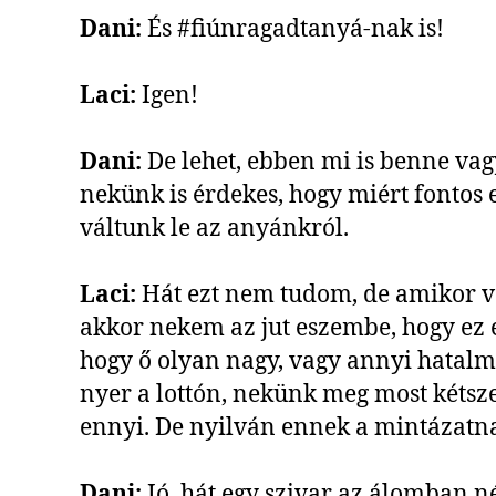
Dani:
És #fiúnragadtanyá-nak is!
Laci:
Igen!
Dani:
De lehet, ebben mi is benne vag
nekünk is érdekes, hogy miért fontos
váltunk le az anyánkról.
Laci:
Hát ezt nem tudom, de amikor v
akkor nekem az jut eszembe, hogy ez
hogy ő olyan nagy, vagy annyi hatalma
nyer a lottón, nekünk meg most kétsze
ennyi. De nyilván ennek a mintázatna
Dani:
Jó, hát egy szivar az álomban n