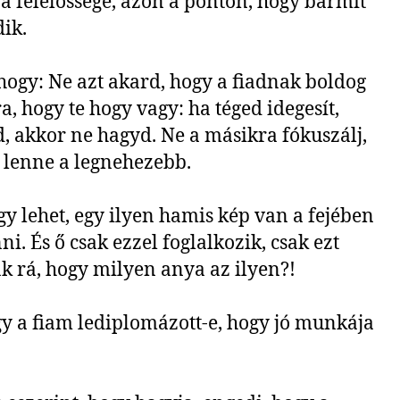
a felelőssége, azon a ponton, hogy bármit
dik.
hogy: Ne azt akard, hogy a fiadnak boldog
a, hogy te hogy vagy: ha téged idegesít,
ed, akkor ne hagyd. Ne a másikra fókuszálj,
lenne a legnehezebb.
gy lehet, egy ilyen hamis kép van a fejében
i. És ő csak ezzel foglalkozik, csak ezt
k rá, hogy milyen anya az ilyen?!
gy a fiam lediplomázott-e, hogy jó munkája