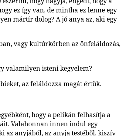
eszerint, hogy hagyja, engedi, hogy a
gy ez így van, de mintha ez lenne egy
lyen mártír dolog? A jó anya az, aki egy
ában, vagy kultúrkörben az önfeláldozás,
agy valamilyen isteni kegyelem?
bieket, az feláldozza magát értük.
gyébként, hogy a pelikán felhasítja a
iókáit. Valahonnan innen indul egy
 az anyjából, az anyja testéből, kiszív