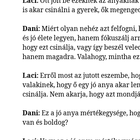
Laci:
Ott jön be ezeknek az anyáknak 
is akar csinálni a gyerek, ők megenge
Dani:
Miért olyan nehéz azt felfogni, 
és jó élete legyen, hanem fókuszálj arr
hogy ezt csinálja, vagy így beszél vel
hanem magadra. Valahogy, mintha ez 
Laci:
Erről most az jutott eszembe, ho
valakinek, hogy ő egy jó anya akar lenn
csinálja. Nem akarja, hogy azt mondjá
Dani:
Ez a jó anya mértékegysége, ho
van és boldog?