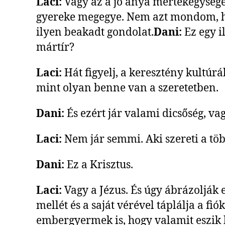
Laci:
Vagy az a jó anya mértékegysége 
gyereke megegye. Nem azt mondom, ho
ilyen beakadt gondolat.
Dani:
Ez egy i
mártír?
Laci:
Hát figyelj, a keresztény kultúr
mint olyan benne van a szeretetben.
Dani:
És ezért jár valami dicsőség, v
Laci:
Nem jár semmi. Aki szereti a töb
Dani:
Ez a Krisztus.
Laci:
Vagy a Jézus. És úgy ábrázolják e
mellét és a saját vérével táplálja a f
embergyermek is, hogy valamit eszik ki