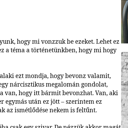
yunk, hogy mi vonzzuk be ezeket. Lehet ez
 ez a téma a történetünkben, hogy mi hogy
alaki ezt mondja, hogy bevonz valamit,
 egy nárcisztikus megalomán gondolat,
 van, hogy itt bármit bevonzhat. Van, aki
r egymás után ez jött – szerintem ez
k az ismétlődése nekem is feltűnt.
éha csak egy szivar. De nézzük akkor magát