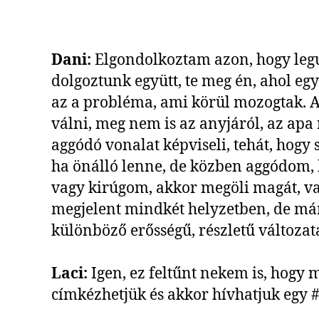
Dani:
Elgondolkoztam azon, hogy legu
dolgoztunk együtt, te meg én, ahol eg
az a probléma, ami körül mozogtak. Ad
válni, meg nem is az anyjáról, az apa 
aggódó vonalat képviseli, tehát, hogy
ha önálló lenne, de közben aggódom, 
vagy kirúgom, akkor megöli magát, va
megjelent mindkét helyzetben, de már
különböző erősségű, részletű változat
Laci:
Igen, ez feltűnt nekem is, hogy m
címkézhetjük és akkor hívhatjuk egy 