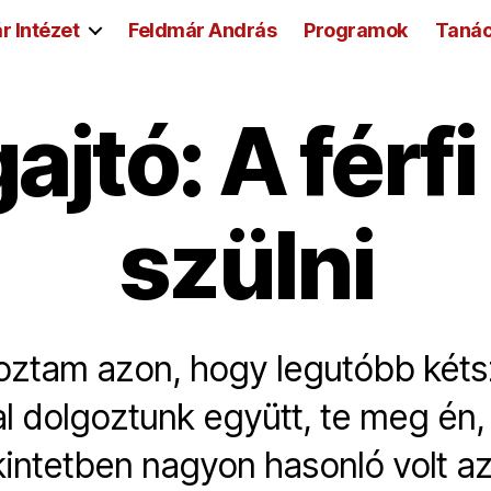
r Intézet
Feldmár András
Programok
Taná
ajtó: A férfi
szülni
oztam azon, hogy legutóbb kétsz
l dolgoztunk együtt, te meg én,
intetben nagyon hasonló volt a