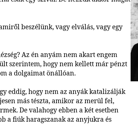
 amiről beszélünk, vagy elválás, vagy egy
ehézség? Az én anyám nem akart engem
örült szerintem, hogy nem kellett már pénzt
lom a dolgaimat önállóan.
y eddig, hogy nem az anyák katalizálják
eljesen más tészta, amikor az merül fel,
yermek. De valahogy ebben a két esetben
b a fiúk haragszanak az anyjukra és