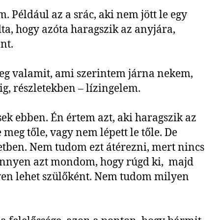
. Például az a srác, aki nem jött le egy
dta, hogy azóta haragszik az anyjára,
nt.
eg valamit, ami szerintem járna nekem,
g, részletekben – lízingelem.
ősek ebben. Én értem azt, aki haragszik az
meg tőle, vagy nem lépett le tőle. De
etben. Nem tudom ezt átérezni, mert nincs
nnyen azt mondom, hogy rúgd ki, majd
yen lehet szülőként. Nem tudom milyen