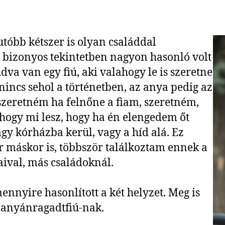
tóbb kétszer is olyan családdal
y bizonyos tekintetben nagyon hasonló volt
va van egy fiú, aki valahogy le is szeretne
nincs sehol a történetben, az anya pedig az
 szeretném ha felnőne a fiam, szeretném,
hogy mi lesz, hogy ha én elengedem őt
gy kórházba kerül, vagy a híd alá. Ez
 máskor is, többször találkoztam ennek a
aival, más családoknál.
ennyire hasonlított a két helyzet. Meg is
#anyánragadtfiú-nak.