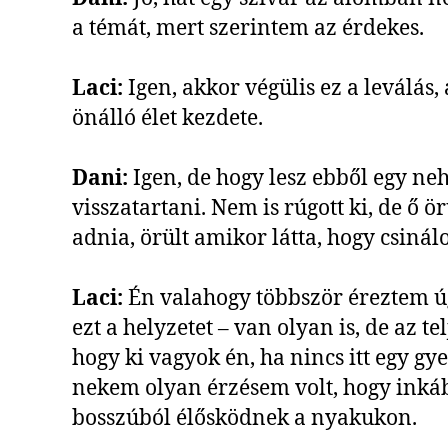
a témát, mert szerintem az érdekes.
Laci:
Igen, akkor végülis ez a leválás,
önálló élet kezdete.
Dani:
Igen, de hogy lesz ebből egy n
visszatartani. Nem is rúgott ki, de ő 
adnia, örült amikor látta, hogy csiná
Laci:
Én valahogy többször éreztem úg
ezt a helyzetet – van olyan is, de az t
hogy ki vagyok én, ha nincs itt egy g
nekem olyan érzésem volt, hogy inkáb
bosszúból élősködnek a nyakukon.