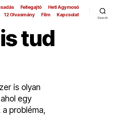
csadás
Fellegajtó
Heti Agymosó
12 Olvasmány
Film
Kapcsolat
Search
 is tud
er is olyan
 ahol egy
z a probléma,