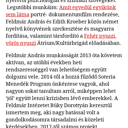
nyelvről pszichológiai és színházi szövegeket.
Legutóbbi munkáim:
Amit egyedül egyikünk
sem látna
portré- dokumentumfilm rendezése,
Feldmár András és Edith Kroeber közös német
nyelvű könyvének szerkesztése és magyarra
fordítása, valamint társfordító a
Fehér nyuszi,
vörös nyuszi
Átrium/Kultúrbrigád előadásában.
Feldmár András munkásságát 2013 óta követem
aktívan, az utóbbi években heti
rendszerességgel van lehetőségem együtt
dolgozni vele. 2014-től a hozzá fűződő Soteria
Menedék Program önkéntese vagyok, ahol
nagyon sokat tanultam arról, miképpen lehet
‘jól’ együtt lenni krízisben lévő emberekkel. A
Feldmár Intézetet Büky Dorottyán keresztül
ismertem meg, aki nagy hatással volt a
gondolkodásomra társadalmi és közeleti
kérdésekben. 2017-től számos projekt