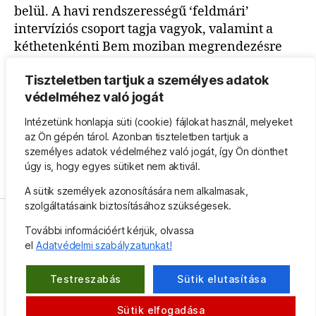
belül. A havi rendszerességű ‘feldmári’
intervíziós csoport tagja vagyok, valamint a
kéthetenkénti Bem moziban megrendezésre
kerülő Feldmár Filmklubban állandó
Tiszteletben tartjuk a személyes adatok
beszélgető partner.
védelméhez való jogát
Személyes oldalam:
Intézetünk honlapja süti (cookie) fájlokat használ, melyeket
https://www.kramliandras.hu/
az Ön gépén tárol. Azonban tiszteletben tartjuk a
E-mail:
andris@feldmarintezet.hu
személyes adatok védelméhez való jogát, így Ön dönthet
úgy is, hogy egyes sütiket nem aktivál.
A sütik személyek azonosítására nem alkalmasak,
szolgáltatásaink biztosításához szükségesek.
További információért kérjük, olvassa
Facebook
Instagram
E-
el
Adatvédelmi szabályzatunkat!
mail
Testreszabás
Sütik elutasítása
© Feldmár Intézet Közhasznú Nonprofit Kft.,
Fel
↑
Sütik elfogadása
2026 | Minden jog fenntartva!