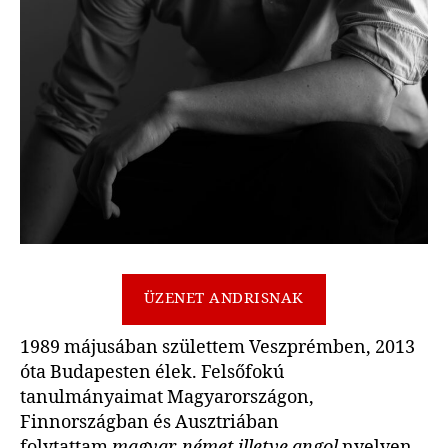
ÜZENET ANDRISNAK
1989 májusában születtem Veszprémben, 2013
óta Budapesten élek. Felsőfokú
tanulmányaimat Magyarországon,
Finnországban és Ausztriában
folytattam
magyar, német illetve angol
nyelven,