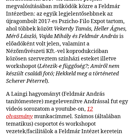
megvalósításában működök közre a Feldmár
Intézetben: az egyik legjelentősebbnek az
újragombolt 2017-es Pszicho-Filo Expot tartom,
ahol többek között
Vekerdy Tamás, Heller Ágnes,
Mérő László, Vajda Mihály és Feldmár András
is
előadóként volt jelen, valamint a
Nézőművészeti Kft.-vel koprodukcióban
közösen szerveztem színházi esteket illetve
workshopot (
Létezik-e függőség?; Amiről nem
készült családi fotó; Hekkeld meg a történeted
Scherer Péterrel
).
A Laingi hagyományt (Feldmár András
tanítómestere) megelevenítve Andrással fut egy
videós sorozatom a youtube-on,
12
olvasmány
munkacímmel. Számos (általában
tematikus) csoportot és workshopot
vezetek/facilitálok a Feldmár Intézet keretein