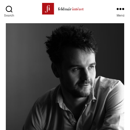
Search
Menü
Feldmár
Intézet