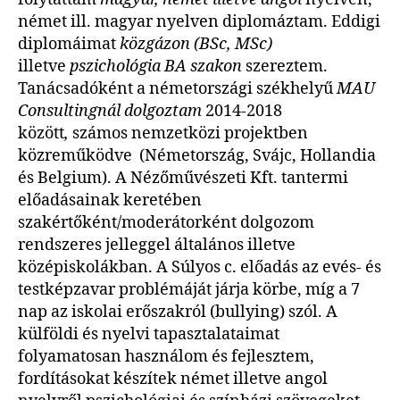
német ill. magyar nyelven diplomáztam. Eddigi
diplomáimat
közgázon (BSc, MSc)
illetve
pszichológia BA szakon
szereztem.
Tanácsadóként a németországi székhelyű
MAU
Consultingnál dolgoztam
2014-2018
között
,
számos nemzetközi projektben
közreműködve (Németország, Svájc, Hollandia
és Belgium). A Nézőművészeti Kft. tantermi
előadásainak keretében
szakértőként/moderátorként dolgozom
rendszeres jelleggel általános illetve
középiskolákban. A Súlyos c. előadás az evés- és
testképzavar problémáját járja körbe, míg a 7
nap az iskolai erőszakról (bullying) szól. A
külföldi és nyelvi tapasztalataimat
folyamatosan használom és fejlesztem,
fordításokat készítek német illetve angol