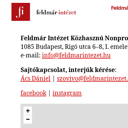
Feldmá
Feldmár
Intézet
Feldmár Intézet Közhasznú Nonprof
1085 Budapest, Rigó utca 6–8, I. emele
e-mail:
info@feldmarintezet.hu
Sajtókapcsolat, interjúk kérése
:
Ács Dániel
|
szovivo@feldmarintezet
facebook
|
instagram
+
−