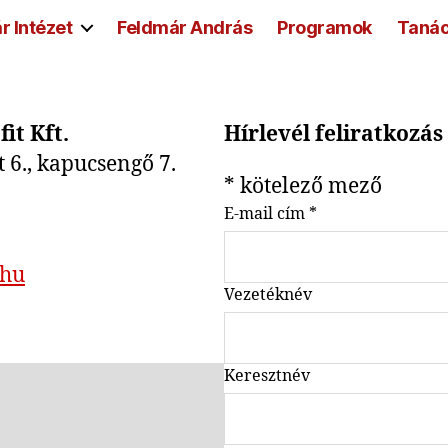
r Intézet
Feldmár András
Programok
Taná
it Kft.
Hírlevél feliratkozás
t 6., kapucsengő 7.
*
kötelező mező
E-mail cím
*
.hu
Vezetéknév
Keresztnév