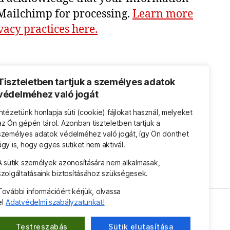
 Mailchimp for processing.
Learn more
acy practices here.
Tiszteletben tartjuk a személyes adatok
védelméhez való jogát
Intézetünk honlapja süti (cookie) fájlokat használ, melyeket
az Ön gépén tárol. Azonban tiszteletben tartjuk a
személyes adatok védelméhez való jogát, így Ön dönthet
úgy is, hogy egyes sütiket nem aktivál.
A sütik személyek azonosítására nem alkalmasak,
szolgáltatásaink biztosításához szükségesek.
További információért kérjük, olvassa
el
Adatvédelmi szabályzatunkat!
Testreszabás
Sütik elutasítása