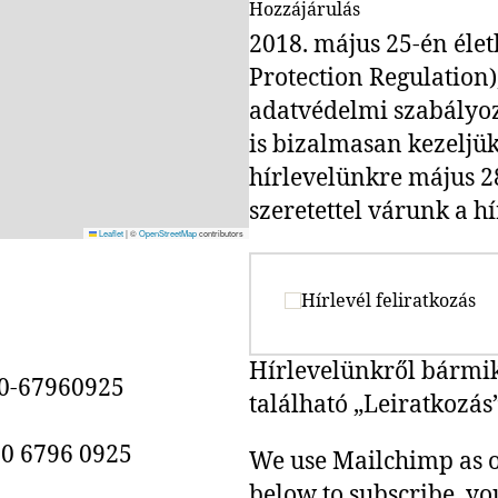
Hozzájárulás
2018. május 25-én élet
Protection Regulation)
adatvédelmi szabályozá
is bizalmasan kezeljük.
hírlevelünkre május 28
szeretettel várunk a hí
Leaflet
|
©
OpenStreetMap
contributors
Hírlevél feliratkozás
Hírlevelünkről bármiko
0-67960925
található „Leiratkozás
0 6796 0925
We use Mailchimp as o
below to subscribe, y