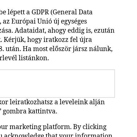
be lépett a GDPR (General Data
, az Európai Unió új egységes
sa. Adataidat, ahogy eddig is, ezután
 Kérjük, hogy iratkozz fel újra
. után. Ha most először jársz nálunk,
rlevél listánkon.
r leiratkozhatsz a leveleink alján
” gombra kattintva.
ur marketing platform. By clicking
ou acknowledge that your information