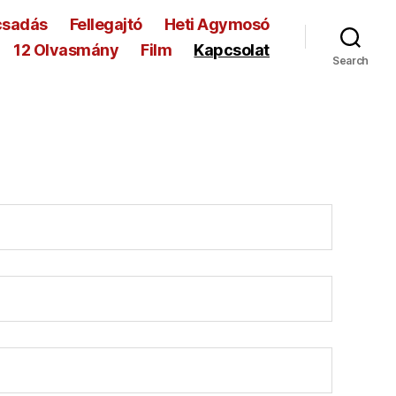
csadás
Fellegajtó
Heti Agymosó
12 Olvasmány
Film
Kapcsolat
Search