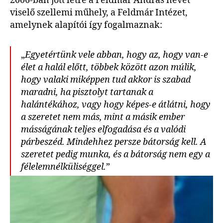
2006-ban jött létre a Feldmár András nevét
viselő szellemi műhely, a Feldmár Intézet,
amelynek alapítói így fogalmaznak:
„
Egyetértünk vele abban, hogy az, hogy van-e
élet a halál előtt, többek között azon múlik,
hogy valaki miképpen tud akkor is szabad
maradni, ha pisztolyt tartanak a
halántékához, vagy hogy képes-e átlátni, hogy
a szeretet nem más, mint a másik ember
másságának teljes elfogadása és a valódi
párbeszéd. Mindehhez persze bátorság kell. A
szeretet pedig munka, és a bátorság nem egy a
félelemnélküliséggel.
”