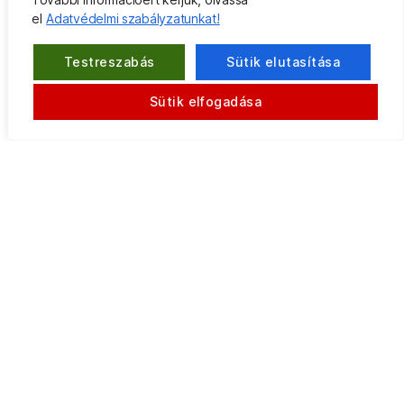
el
Adatvédelmi szabályzatunkat!
Testreszabás
Sütik elutasítása
Sütik elfogadása