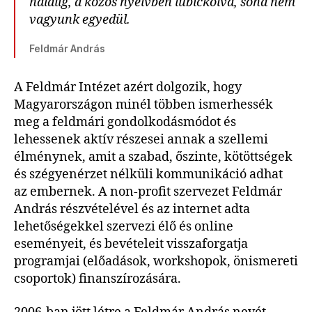
halálig, a közös nyelvben lubickolva, soha nem
vagyunk egyedül.
Feldmár András
A Feldmár Intézet azért dolgozik, hogy
Magyarországon minél többen ismerhessék
meg a feldmári gondolkodásmódot és
lehessenek aktív részesei annak a szellemi
élménynek, amit a szabad, őszinte, kötöttségek
és szégyenérzet nélküli kommunikáció adhat
az embernek. A non-profit szervezet Feldmár
András részvételével és az internet adta
lehetőségekkel szervezi élő és online
eseményeit, és bevételeit visszaforgatja
programjai (előadások, workshopok, önismereti
csoportok) finanszírozására.