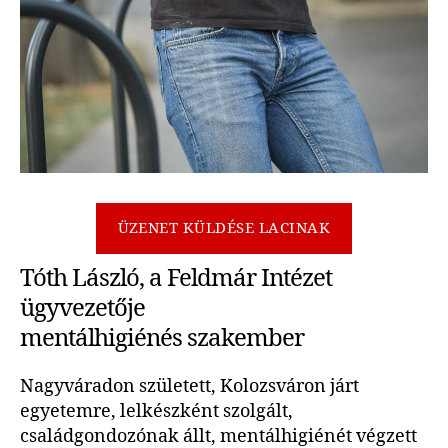
ÜZENET KÜLDÉSE LACINAK
Tóth László, a Feldmár Intézet
ügyvezetője
mentálhigiénés szakember
Nagyváradon született, Kolozsváron járt
egyetemre, lelkészként szolgált,
családgondozónak állt, mentálhigiénét végzett