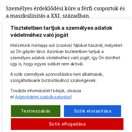
Személyes érdeklődési köre a férfi-csoportok és
a maszkulinitás a XXI. században.
Igazán otthon a természetben érzi magát.
Tiszteletben tartjuk a személyes adatok
védelméhez való jogát
“Megbízható, kreatív és hatékony”
– mondja róla
András.
Intézetünk honlapja süti (cookie) fájlokat használ, melyeket
az Ön gépén tárol. Azonban tiszteletben tartjuk a
Személyes oldala:
www.mentalconsulting.hu
személyes adatok védelméhez való jogát, így Ön dönthet
úgy is, hogy egyes sütiket nem aktivál.
A sütik személyek azonosítására nem alkalmasak,
szolgáltatásaink biztosításához szükségesek.
További információért kérjük, olvassa
Facebook
Instagram
E-
el
Adatvédelmi szabályzatunkat!
mail
Testreszabás
Sütik elutasítása
© Feldmár Intézet Közhasznú Nonprofit Kft.,
Fel
↑
Sütik elfogadása
2026 | Minden jog fenntartva!