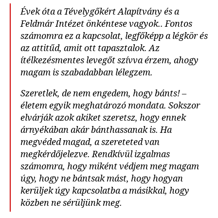
Évek óta a Tévelygőkért Alapítvány és a
Feldmár Intézet önkéntese vagyok.. Fontos
számomra ez a kapcsolat, legfőképp a légkör és
az attitűd, amit ott tapasztalok. Az
ítélkezésmentes levegőt szívva érzem, ahogy
magam is szabadabban lélegzem.
Szeretlek, de nem engedem, hogy bánts! –
életem egyik meghatározó mondata. Sokszor
elvárják azok akiket szeretsz, hogy ennek
árnyékában akár bánthassanak is. Ha
megvéded magad, a szereteted van
megkérdőjelezve. Rendkívül izgalmas
számomra, hogy miként védjem meg magam
úgy, hogy ne bántsak mást, hogy hogyan
kerüljek úgy kapcsolatba a másikkal, hogy
közben ne sérüljünk meg.