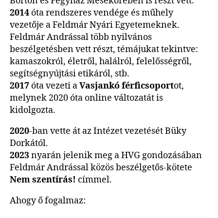
Börtön és Fegyház Mesekörében is részt vett.
2014
óta rendszeres vendége és műhely
vezetője a Feldmár Nyári Egyetemeknek.
Feldmár Andrással több nyilvános
beszélgetésben vett részt, témájukat tekintve:
kamaszokról, életről, halálról, felelősségről,
segítségnyújtási etikáról, stb.
2017
óta vezeti a
Vasjankó férficsoport
ot,
melynek 2020 óta online változatát is
kidolgozta.
2020
-ban vette át az Intézet vezetését Büky
Dorkától.
2023
nyarán jelenik meg a HVG gondozásában
Feldmár Andrással közös beszélgetős-kötete
Nem szentírás!
címmel.
Ahogy ő fogalmaz: