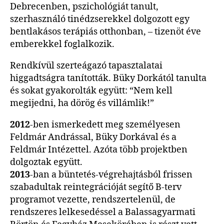
Debrecenben, pszichológiát tanult,
szerhasználó tinédzserekkel dolgozott egy
bentlakásos terápiás otthonban, – tizenöt éve
emberekkel foglalkozik.
Rendkívül szerteágazó tapasztalatai
higgadtságra tanították. Büky Dorkától tanulta
és sokat gyakorolták együtt: “Nem kell
megijedni, ha dörög és villámlik!”
2012
-ben ismerkedett meg személyesen
Feldmár Andrással, Büky Dorkával és a
Feldmár Intézettel. Azóta több projektben
dolgoztak együtt.
2013
-ban a büntetés-végrehajtásból frissen
szabadultak reintegrációját segítő B-terv
programot vezette, rendszertelenül, de
rendszeres lelkesedéssel a Balassagyarmati