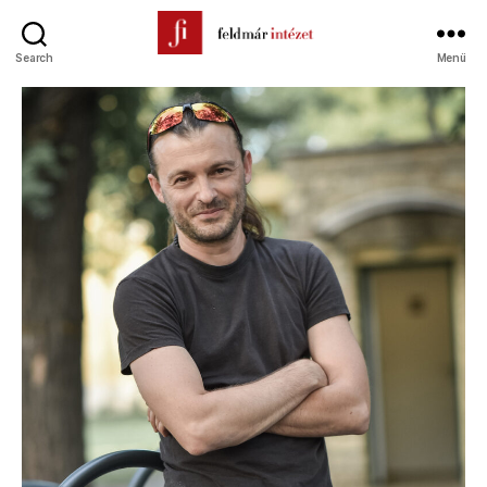
Search
Menü
Feldmár
Intézet