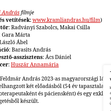
i András
filmje
és vetítések:
www.kramliandras.hu/film
)
tőr
: Radványi Szabolcs, Makai Csilla
: Gara Márta
 László Ábel
ció
: Barasits András
sztő-asszisztens
: Ács Dániel
cer
:
Huszár Annamária
 Feldmár András 2023-as magyarországi láto
elhangzott két előadásból (54 év tapasztalata 
oterapeutaként és páciensként) és egy exkluz
getésből készült.