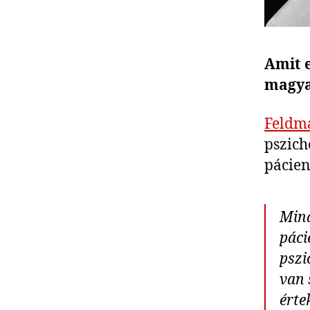
Amit 
magya
Feldm
pszich
pácien
Mind
páci
pszi
van 
érte