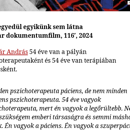
egyedül egyikünk sem látna
r dokumentumfilm, 116′, 2024
ár András
54 éve van a pályán
oterapeutaként és 54 éve van terápiában
sként.
en pszichoterapeuta páciens, de nem minden
ens pszichoterapeuta. 54 éve vagyok
choterapeuta, mert én vagyok a legőrültebb. 
szükségem emberi társaságra és semmi másh
k. Én vagyok a páciens. Én vagyok a szuperpác