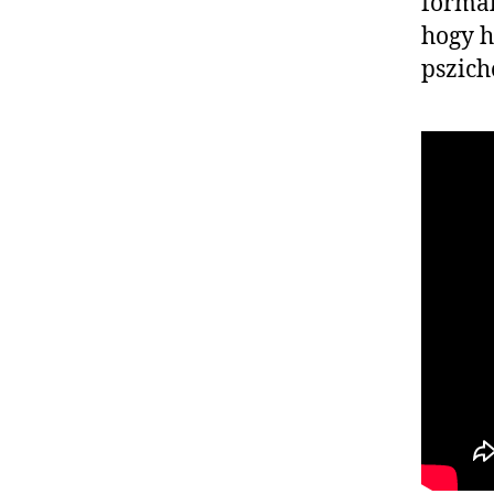
formál
hogy h
pszich