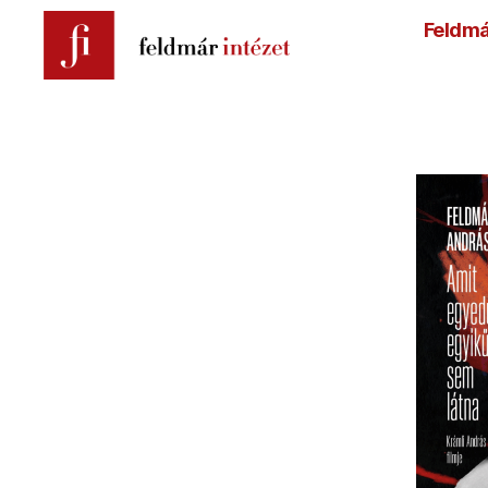
Feldmá
Feldmár
Intézet