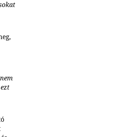
ásokat
meg,
anem
ezt
tó
t