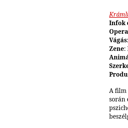
Kráml
Infok 
Opera
Vágás
Zene
:
Animá
Szerke
Produ
A film
során 
pszich
beszél