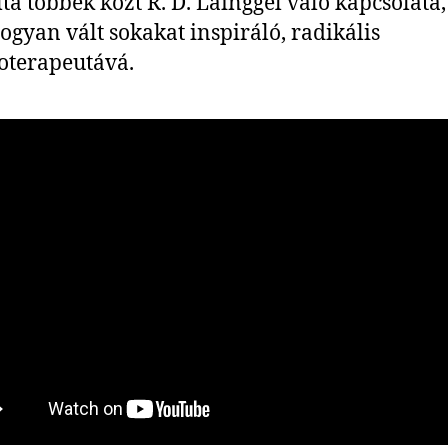
ta többek közt R. D. Lainggel való kapcsolata,
ogyan vált sokakat inspiráló, radikális
oterapeutává.