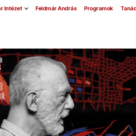
r Intézet
Feldmár András
Programok
Taná