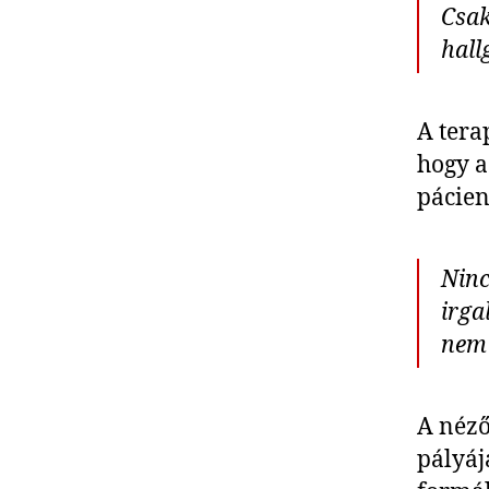
Csak
hall
A tera
hogy a
pácien
Ninc
irga
nem 
A néző
pályáj