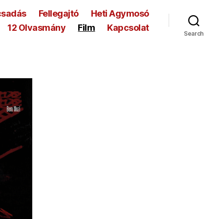
csadás
Fellegajtó
Heti Agymosó
12 Olvasmány
Film
Kapcsolat
Search