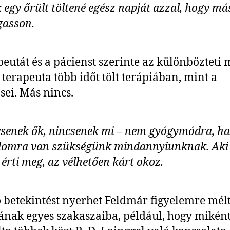
 egy őrült töltené egész napját azzal, hogy m
gasson.
peutát és a pácienst szerinte az különbözteti 
 terapeuta több időt tölt terápiában, mint a
sei. Más nincs.
senek ők, nincsenek mi – nem gyógymódra, h
lomra van szükségünk mindannyiunknak. Aki 
érti meg, az vélhetően kárt okoz.
 betekintést nyerhet Feldmár figyelemre mél
ának egyes szakaszaiba, például, hogy mikén