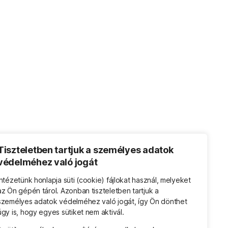
Tiszteletben tartjuk a személyes adatok
gatása
védelméhez való jogát
–
Intézetünk honlapja süti (cookie) fájlokat használ, melyeket
ív
az Ön gépén tárol. Azonban tiszteletben tartjuk a
személyes adatok védelméhez való jogát, így Ön dönthet
úgy is, hogy egyes sütiket nem aktivál.