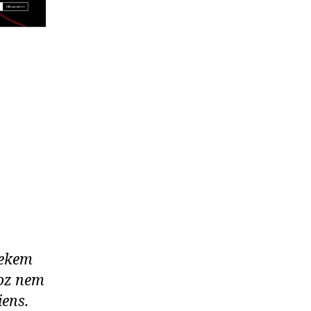
Nekem
oz nem
iens.