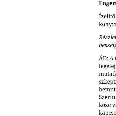
Engem
Ízelít
könyv
Részle
beszél
ÁD:
A 
legele
mutatk
szkept
bemuta
Szerin
köze v
kapcso