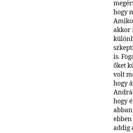
megért
hogy m
Amikor
akkor 
különb
szkept
is. Fo
őket k
volt m
hogy á
András
hogy 
abban,
ebben 
addig 