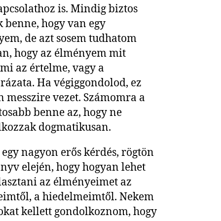
apcsolathoz is. Mindig biztos
k benne, hogy van egy
yem, de azt sosem tudhatom
an, hogy az élményem mit
, mi az értelme, vagy a
ázata. Ha végiggondolod, ez
 messzire vezet. Számomra a
tosabb benne az, hogy ne
lkozzak dogmatikusan.
 egy nagyon erős kérdés, rögtön
könyv elején, hogy hogyan lehet
lasztani az élményeimet az
imtől, a hiedelmeimtől. Nekem
okat kellett gondolkoznom, hogy