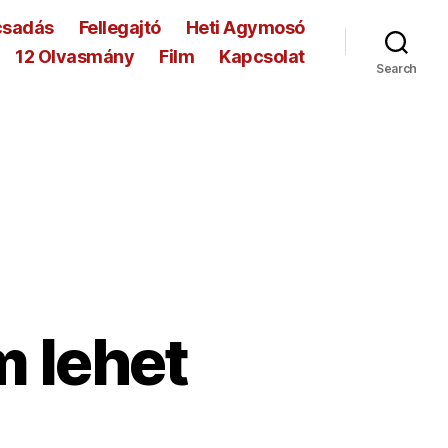
csadás
Fellegajtó
Heti Agymosó
12 Olvasmány
Film
Kapcsolat
Search
m lehet