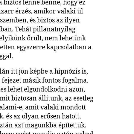
 biztos lenne benne, hogy ez
izarr érzés, amikor valaki ül
szemben, és biztos az ilyen
ban. Tehát pillanatnyilag
lyikünk őrült, nem lehetünk
tten egyszerre kapcsolatban a
ggal.
lán itt jön képbe a hipnózis is,
ő fejezet másik fontos fogalma.
s lehet elgondolkodni azon,
mit biztosan állítunk, az esetleg
alami-e, amit valaki mondott
, és az olyan erősen hatott,
ztán azt magunkba építettük.