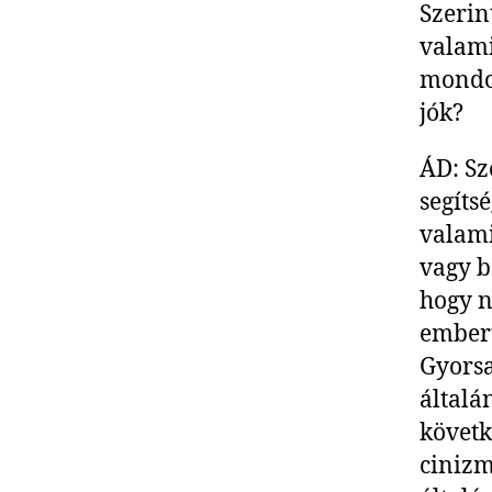
Szerin
valami
mondo
jók?
ÁD: Sz
segíts
valami
vagy b
hogy 
embert
Gyorsa
általá
követk
ciniz