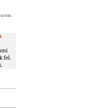
a(z)
szólás
Fellegajtó:
Engem
nem
a
lehet
megjavítani
ami
bejegyzéshez
 fel.
.