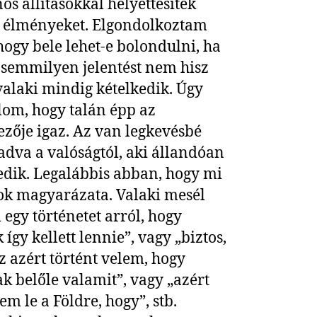
nos állításokkal helyettesítek
 élményeket. Elgondolkoztam
hogy bele lehet-e bolondulni, ha
 semmilyen jelentést nem hisz
 valaki mindig kételkedik. Úgy
om, hogy talán épp az
ezője igaz. Az van legkevésbé
adva a valóságtól, aki állandóan
edik. Legalábbis abban, hogy mi
ok magyarázata. Valaki mesél
egy történetet arról, hogy
így kellett lennie”, vagy „biztos,
z azért történt velem, hogy
ak belőle valamit”, vagy „azért
em le a Földre, hogy”, stb.