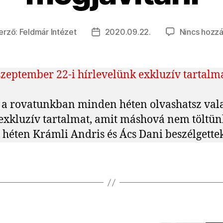
erző:
Feldmár Intézet
2020.09.22.
Nincs hozzá
gyzés
Bejegyzés
ője
dátuma
szeptember 22-i hírlevelünk exkluzív tartalm
a rovatunkban minden héten olvashatsz val
exkluzív tartalmat, amit máshová nem töltünk
 héten Krámli Andris és Ács Dani beszélgettek