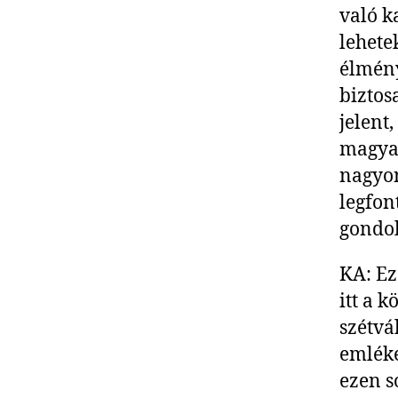
való k
lehete
élmén
biztos
jelent
magyar
nagyon
legfon
gondo
KA: Ez
itt a 
szétvá
emléke
ezen s