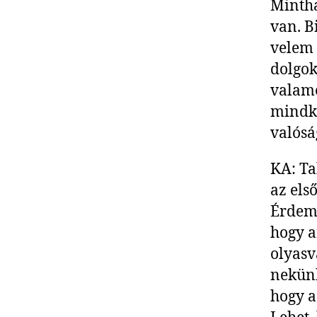
Mintha
van. B
velem 
dolgok
valame
mindke
valósá
KA: Ta
az els
Érdeme
hogy a
olyasv
nekünk
hogy a