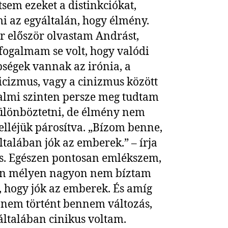
sem ezeket a distinkciókat,
i az egyáltalán, hogy élmény.
 először olvastam Andrást,
fogalmam se volt, hogy valódi
ségek vannak az irónia, a
icizmus, vagy a cinizmus között
galmi szinten persze meg tudtam
ülönböztetni, de élmény nem
elléjük párosítva. „Bízom benne,
ltalában jók az emberek.” – írja
. Egészen pontosan emlékszem,
én mélyen nagyon nem bíztam
 hogy jók az emberek. És amíg
nem történt bennem változás,
általában cinikus voltam.