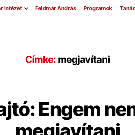
r Intézet
Feldmár András
Programok
Taná
Címke:
megjavítani
ajtó: Engem ne
megjavítani