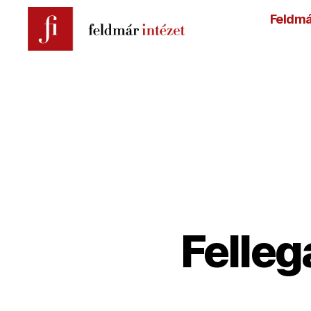
Feldmá
Feldmár
Intézet
Felleg