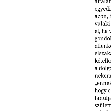
általá
egyedi
azon, 
valaki
el, ha
gondol
ellenk
elszak
kételk
a dolg
nekem 
„ennek 
hogy e
tanulj
születt