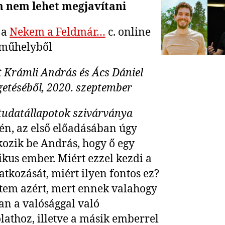
 nem lehet megjavítani
ő a
Nekem a Feldmár…
c. online
műhelyből
t Krámli András és Ács Dániel
getéséből, 2020. szeptember
tudatállapotok szivárványa
jén, az első előadásában úgy
ozik be András, hogy ő egy
ikus ember. Miért ezzel kezdi a
tkozását, miért ilyen fontos ez?
tem azért, mert ennek valahogy
an a valósággal való
lathoz, illetve a másik emberrel