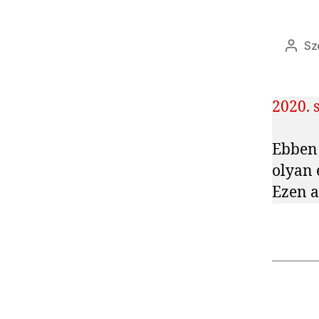
Sz
Beje
szerz
2020. 
Ebben 
olyan 
Ezen a