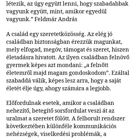
létezik, az úgy együtt lenni, hogy szabadabbak
vagyunk együtt, mint, amikor egyedül
vagyunk.” Feldmár András
A család egy szeretetközösség. Az elég jó
családban biztonságban érezzük magunkat,
mely elfogad, megóv, támogat és szeret, hiszen
életadásra hivatott. Az ilyen családban felnövő
gyermek képes azt mondani: „a felnőtt
életemről majd magam gondoskodom”. Ezáltal
szabaddá válik, képes lesz arra, hogy a saját
életét élje úgy, ahogy számára a legjobb.
Előfordulnak esetek, amikor a családban
nehezítő, betegítő sorsfordulat veszi át az
uralmat a szeretet fölött. A felborult rendszer
következtében különféle kommunikációs
nehézségek, viselkedési problémák, a