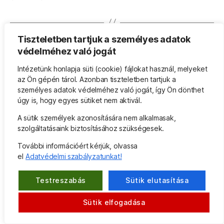
Tiszteletben tartjuk a személyes adatok
Feldmár András online
védelméhez való jogát
szemináriumot tartott az
Intézetünk honlapja süti (cookie) fájlokat használ, melyeket
az Ön gépén tárol. Azonban tiszteletben tartjuk a
Amerikai Pszichológiai
személyes adatok védelméhez való jogát, így Ön dönthet
úgy is, hogy egyes sütiket nem aktivál.
Társaságnak
A sütik személyek azonosítására nem alkalmasak,
szolgáltatásaink biztosításához szükségesek.
Szerző:
Feldmár Intézet
2023.11.28.
Bejegyzés
Bejegyzés
További információért kérjük, olvassa
szerzője
dátuma
a(z)
Nincs hozzászólás
el
Adatvédelmi szabályzatunkat!
Feldmár
András
Testreszabás
Sütik elutasítása
online
szemináriumot
Sütik elfogadása
tartott
az