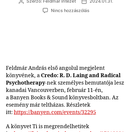
Szerző:
Feldmár Intézet
2024.01.31.
Bejegyzés
Bejegyzés
szerzője
dátuma
a(z)
Nincs hozzászólás
Könyvbemutató
lesz
február
11-
én
Vancouverben
bejegyzéshez
Feldmár András első angolul megjelent
könyvének, a
Credo: R. D. Laing and Radical
Psychotherapy
-nek személyes bemutatója lesz
kanadai Vancouverben, február 11-én,
a Banyen Books & Sound könyvesboltban. Az
esemény már teltházas. Részletek
itt:
https://banyen.com/events/32295
A könyvet Ti is megrendelhetitek