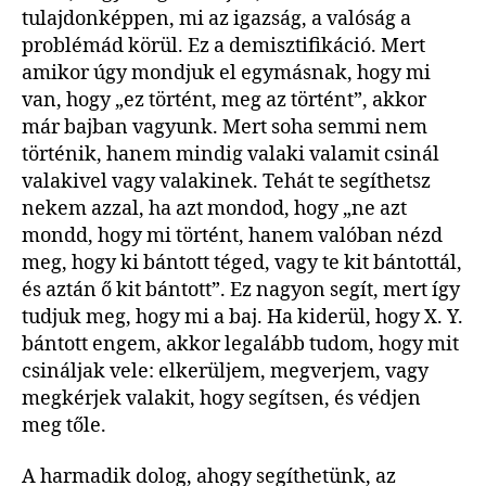
tulajdonképpen, mi az igazság, a valóság a
problémád körül. Ez a demisztifikáció. Mert
amikor úgy mondjuk el egymásnak, hogy mi
van, hogy „ez történt, meg az történt”, akkor
már bajban vagyunk. Mert soha semmi nem
történik, hanem mindig valaki valamit csinál
valakivel vagy valakinek. Tehát te segíthetsz
nekem azzal, ha azt mondod, hogy „ne azt
mondd, hogy mi történt, hanem valóban nézd
meg, hogy ki bántott téged, vagy te kit bántottál,
és aztán ő kit bántott”. Ez nagyon segít, mert így
tudjuk meg, hogy mi a baj. Ha kiderül, hogy X. Y.
bántott engem, akkor legalább tudom, hogy mit
csináljak vele: elkerüljem, megverjem, vagy
megkérjek valakit, hogy segítsen, és védjen
meg tőle.
A harmadik dolog, ahogy segíthetünk, az