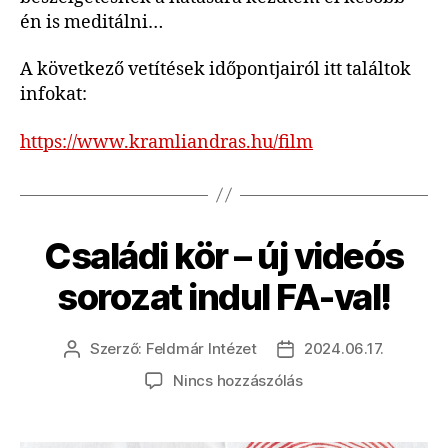
én is meditálni…
A következő vetítések időpontjairól itt találtok
infokat:
https://www.kramliandras.hu/film
Családi kör – új videós
sorozat indul FA-val!
Szerző:
Feldmár Intézet
2024.06.17.
Bejegyzés
Bejegyzés
szerzője
dátuma
a(z)
Nincs hozzászólás
Családi
kör
–