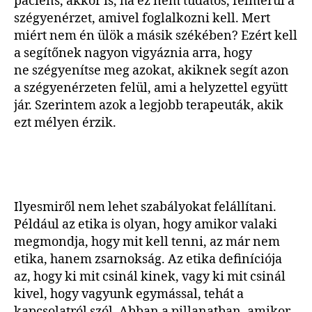
páciens, akkor is, ha ez nem tudatos, felmerül a
szégyenérzet, amivel foglalkozni kell. Mert
miért nem én ülök a másik székében? Ezért kell
a segítőnek nagyon vigyáznia arra, hogy
ne szégyenítse meg azokat, akiknek segít azon
a szégyenérzeten felül, ami a helyzettel együtt
jár. Szerintem azok a legjobb terapeuták, akik
ezt mélyen érzik.
Ilyesmiről nem lehet szabályokat felállítani.
Például az etika is olyan, hogy amikor valaki
megmondja, hogy mit kell tenni, az már nem
etika, hanem zsarnokság. Az etika definíciója
az, hogy ki mit csinál kinek, vagy ki mit csinál
kivel, hogy vagyunk egymással, tehát a
kapcsolatról szól. Abban a pillanatban, amikor