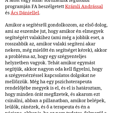
A Most vagy soha! sorozatunk legutóbbi
programján FA beszélgetett
Krámli Andrással
és
Ács Dániellel
.
Amikor a segítésről gondolkozom, az első dolog,
ami az eszembe jut, hogy amikor én elmegyek
segítségért valakihez (ami még a jobbik eset, a
rosszabbik az, amikor valaki segíteni akar
nekem, még mielőtt én segítséget kérek), akkor
a probléma az, hogy egy szégyenteljes
helyzetben vagyok. Tehát amikor egymást
segítjük, akkor nagyon oda kell figyelni, hogy
a szégyenérzéssel kapcsolatos dolgokat ne
mellőzzük. Még ha egy pszichoterapeuta
rendelőjébe megyek is el, és el is határoztam,
hogy minden órát megfizetek, és akarom ezt
csinálni, abban a pillanatban, amikor belépek,
leülök, ránézek, és ő a terapeuta és én a