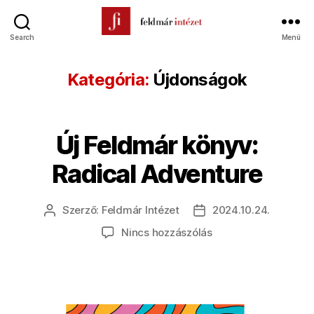
Search
Menü
Feldmár
Intézet
Kategória:
Újdonságok
Új Feldmár könyv:
Radical Adventure
Szerző:
Feldmár Intézet
2024.10.24.
Bejegyzés
Bejegyzés
szerzője
dátuma
a(z)
Nincs hozzászólás
Új
Feldmár
könyv:
Radical
Adventure