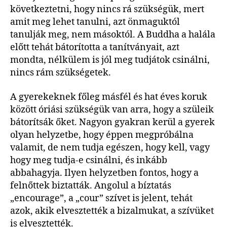
következtetni, hogy nincs rá szükségük, mert
amit meg lehet tanulni, azt önmaguktól
tanulják meg, nem másoktól. A Buddha a halála
előtt tehát bátorította a tanítványait, azt
mondta, nélkülem is jól meg tudjátok csinálni,
nincs rám szükségetek.
A gyerekeknek főleg másfél és hat éves koruk
között óriási szükségük van arra, hogy a szüleik
bátorítsák őket. Nagyon gyakran kerül a gyerek
olyan helyzetbe, hogy éppen megpróbálna
valamit, de nem tudja egészen, hogy kell, vagy
hogy meg tudja-e csinálni, és inkább
abbahagyja. Ilyen helyzetben fontos, hogy a
felnőttek biztatták. Angolul a bíztatás
„encourage”, a „cour” szívet is jelent, tehát
azok, akik elvesztették a bizalmukat, a szívüket
is elvesztették.