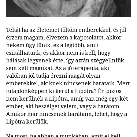
Tehát ha az életemet töltöm emberekkel, és jól
érzem magam, élvezem a kapcsolatot, akkor
nekem úgy tűnik, ez a legtöbb, amit
csinálhatunk, és akkor nem is kell, hogy
hálásak legyenek érte, így aztán szégyellniük
sem kell magukat. Az a jó terapeuta, aki
valóban jól tudja érezni magát olyan
emberekkel, akiknek nincsenek barátaik. Mert
tulajdonképpen ki kerül a Lipótra? Én biztos
nem kerülnék a Lipótra, amíg van még egy-két
ember, aki beszélget velem, vagy a barátom.
Amikor már nincsenek barátaim, lehet, hogy a
Lipótra kerülök.
Na most, ha abban a munkában, amit el kell