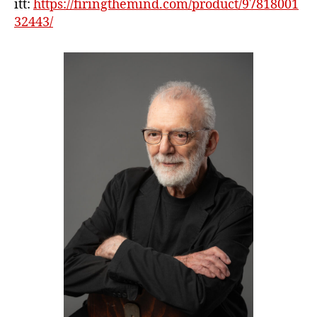
itt:
https://firingthemind.com/product/97818001
32443/