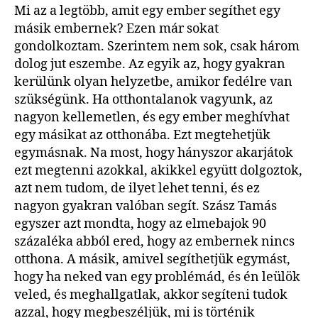
Mi az a legtöbb, amit egy ember segíthet egy
másik embernek? Ezen már sokat
gondolkoztam. Szerintem nem sok, csak három
dolog jut eszembe. Az egyik az, hogy gyakran
kerülünk olyan helyzetbe, amikor fedélre van
szükségünk. Ha otthontalanok vagyunk, az
nagyon kellemetlen, és egy ember meghívhat
egy másikat az otthonába. Ezt megtehetjük
egymásnak. Na most, hogy hányszor akarjátok
ezt megtenni azokkal, akikkel együtt dolgoztok,
azt nem tudom, de ilyet lehet tenni, és ez
nagyon gyakran valóban segít. Szász Tamás
egyszer azt mondta, hogy az elmebajok 90
százaléka abból ered, hogy az embernek nincs
otthona. A másik, amivel segíthetjük egymást,
hogy ha neked van egy problémád, és én leülök
veled, és meghallgatlak, akkor segíteni tudok
azzal, hogy megbeszéljük, mi is történik