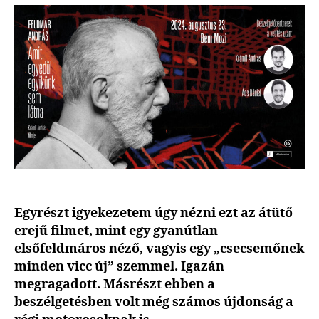
Amit
egyedül
egyikünk
sem
látna
bejegyzéshez
Egyrészt igyekezetem úgy nézni ezt az átütő
erejű filmet, mint egy gyanútlan
elsőfeldmáros néző, vagyis egy „csecsemőnek
minden vicc új” szemmel. Igazán
megragadott. Másrészt ebben a
beszélgetésben volt még számos újdonság a