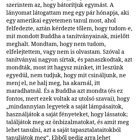
szerintem az, hogy bátorítjuk egymást. A
lányomat látogattam meg egy pár hónapja, aki
egy amerikai egyetemen tanul most, ahol
felfedezte, aztán kérdezte tőlem, hogy tudom-e,
mit mondott Buddha a tanítványainak, mielőtt
meghalt. Mondtam, hogy nem tudom,
elfelejtettem, vagy nem is olvastam. Szóval a
tanítványai nagyon sírtak, és panaszkodtak, azt
mondták, most itt hagysz minket, itt leszünk
egyedül, nem tudjuk, hogy mit csináljunk, ne
menj el, ne halj meg, ha akarnál, itt
maradhatnál. És a Buddha azt mondta (és ez
fontos, mert ezek voltak az utolsó szavai), hogy
„mindannyian legyetek a saját lámpásaitok,
használjátok a saját fényeteket, hogy lássatok;
találjátok meg az önbizalmatokat, és amit meg
lehet tanulni, azt a saját tapasztalataitokból
tanuljátok meg”. Ebből pedig arra lehet