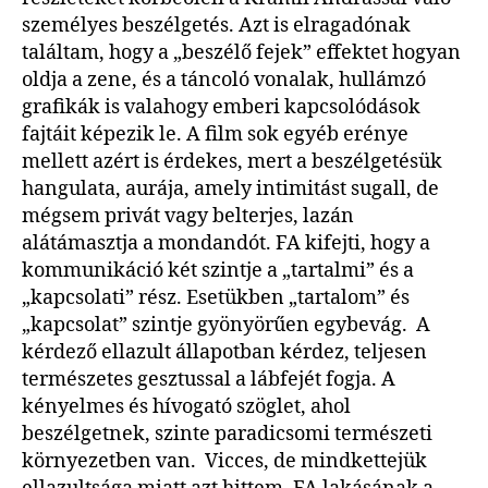
személyes beszélgetés. Azt is elragadónak
találtam, hogy a „beszélő fejek” effektet hogyan
oldja a zene, és a táncoló vonalak, hullámzó
grafikák is valahogy emberi kapcsolódások
fajtáit képezik le. A film sok egyéb erénye
mellett azért is érdekes, mert a beszélgetésük
hangulata, aurája, amely intimitást sugall, de
mégsem privát vagy belterjes, lazán
alátámasztja a mondandót. FA kifejti, hogy a
kommunikáció két szintje a „tartalmi” és a
„kapcsolati” rész. Esetükben „tartalom” és
„kapcsolat” szintje gyönyörűen egybevág. A
kérdező ellazult állapotban kérdez, teljesen
természetes gesztussal a lábfejét fogja. A
kényelmes és hívogató szöglet, ahol
beszélgetnek, szinte paradicsomi természeti
környezetben van. Vicces, de mindkettejük