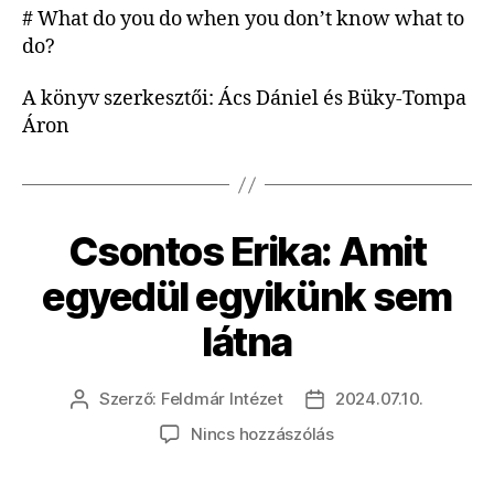
# What do you do when you don’t know what to
do?
A könyv szerkesztői: Ács Dániel és Büky-Tompa
Áron
Csontos Erika: Amit
egyedül egyikünk sem
látna
Szerző:
Feldmár Intézet
2024.07.10.
Bejegyzés
Bejegyzés
szerzője
dátuma
a(z)
Nincs hozzászólás
Csontos
Erika: