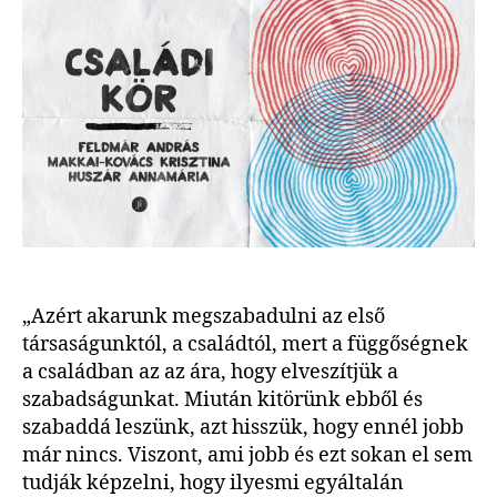
új
videós
sorozat
indul
FA-
val!
bejegyzéshez
„Azért akarunk megszabadulni az első
társaságunktól, a családtól, mert a függőségnek
a családban az az ára, hogy elveszítjük a
szabadságunkat. Miután kitörünk ebből és
szabaddá leszünk, azt hisszük, hogy ennél jobb
már nincs. Viszont, ami jobb és ezt sokan el sem
tudják képzelni, hogy ilyesmi egyáltalán