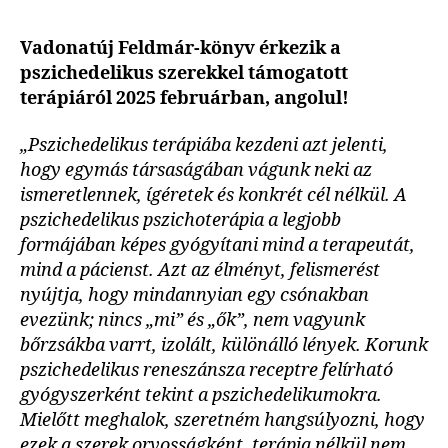
Vadonatúj Feldmár-könyv érkezik a
pszichedelikus szerekkel támogatott
terápiáról 2025 februárban, angolul!
„Pszichedelikus terápiába kezdeni azt jelenti,
hogy egymás társaságában vágunk neki az
ismeretlennek, ígéretek és konkrét cél nélkül. A
pszichedelikus pszichoterápia a legjobb
formájában képes gyógyítani mind a terapeutát,
mind a pácienst. Azt az élményt, felismerést
nyújtja, hogy mindannyian egy csónakban
evezünk; nincs „mi” és „ők”, nem vagyunk
bőrzsákba varrt, izolált, különálló lények. Korunk
pszichedelikus reneszánsza receptre felírható
gyógyszerként tekint a pszichedelikumokra.
Mielőtt meghalok, szeretném hangsúlyozni, hogy
ezek a szerek orvosságként, terápia nélkül nem