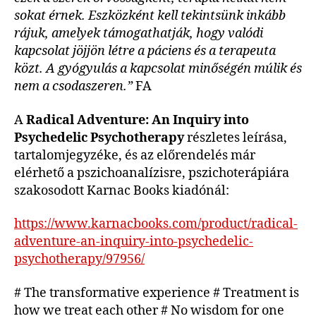
sokat érnek. Eszközként kell tekintsünk inkább
rájuk, amelyek támogathatják, hogy valódi
kapcsolat jöjjön létre a páciens és a terapeuta
közt. A gyógyulás a kapcsolat minőségén múlik és
nem a csodaszeren.”
FA
A
Radical Adventure: An Inquiry into
Psychedelic Psychotherapy
részletes leírása,
tartalomjegyzéke, és az előrendelés már
elérhető a pszichoanalízisre, pszichoterápiára
szakosodott Karnac Books kiadónál:
https://www.karnacbooks.com/product/radical-
adventure-an-inquiry-into-psychedelic-
psychotherapy/97956/
# The transformative experience # Treatment is
how we treat each other # No wisdom for one