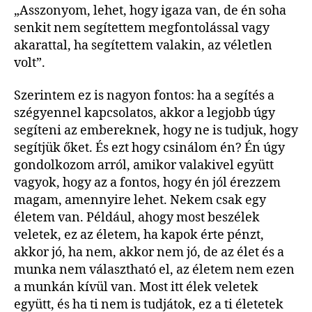
„Asszonyom, lehet, hogy igaza van, de én soha
senkit nem segítettem megfontolással vagy
akarattal, ha segítettem valakin, az véletlen
volt”.
Szerintem ez is nagyon fontos: ha a segítés a
szégyennel kapcsolatos, akkor a legjobb úgy
segíteni az embereknek, hogy ne is tudjuk, hogy
segítjük őket. És ezt hogy csinálom én? Én úgy
gondolkozom arról, amikor valakivel együtt
vagyok, hogy az a fontos, hogy én jól érezzem
magam, amennyire lehet. Nekem csak egy
életem van. Például, ahogy most beszélek
veletek, ez az életem, ha kapok érte pénzt,
akkor jó, ha nem, akkor nem jó, de az élet és a
munka nem választható el, az életem nem ezen
a munkán kívül van. Most itt élek veletek
együtt, és ha ti nem is tudjátok, ez a ti életetek