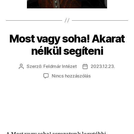
Most vagy soha! Akarat
nélkül segíteni
Szerző:
Feldmár Intézet
2023.12.23.
Bejegyzés
Bejegyzés
szerzője
dátuma
a(z)
Nincs hozzászólás
Most
vagy
soha!
Akarat
nélkül
segíteni
bejegyzéshez