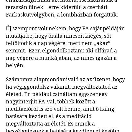
ellazultsága miatt azt hittem, FA lakásának a
teraszán ülnek – erre kiderült, a cserháti
Farkaskútvölgyben, a lombházban forgattak.
Új szempont volt nekem, hogy FA saját példáján
mutatja be, hogy őnála nincsen kiégés, sőt
feltöltődik a nap végére, mert nem „akar”
semmit. Ezen elgondolkoztam: aki elfárad a
nap végére a munkájában, az nincs igazán a
helyén.
Számomra alapmondanivaló az az üzenet, hogy
ha végiggondolsz valamit, megváltoztatod az
életed. Én például csináltam egyszer egy
nagyinterjút FA-val, többek között a
meditációról is szó volt benne, amit ő Laing
hatására kezdett el, és a meditáció
megváltoztatta az életét. És ennek a
beszélgetésnek a hatására kezdtem el később