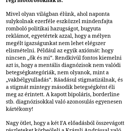
régi motorosoknak is.
Mivel olyan világban élünk, ahol naponta
sulykolnak ezerféle eszközzel mindenfajta
romboló politikai hazugságot, bugyuta
reklámot, egyetértek azzal, hogy a mélyen
megélt igazságunkat nem lehet elégszer
elismételni. Például az egyik axiómát: hogy
nincsen „ők és mi”. Rendkívül fontos kiemelni
azt is, hogy a mentális diagnózisok nem valódi
betegségkategóriák, nem olyanok, mint a
„vakbélgyulladás”. Ráadásul stigmatizálnak, és
a stigmát mintegy második betegségként éli
meg az érintett. A kapott bipoláris, borderline
stb. diagnózisokkal való azonosulás egyenesen
kártékony!
Nagy ötlet, hogy a két FA előadásból összevágott
részleteket körbeöleli a Krámli Andrással való