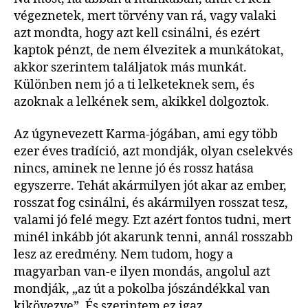
végeznetek, mert törvény van rá, vagy valaki
azt mondta, hogy azt kell csinálni, és ezért
kaptok pénzt, de nem élvezitek a munkátokat,
akkor szerintem találjatok más munkát.
Különben nem jó a ti lelketeknek sem, és
azoknak a lelkének sem, akikkel dolgoztok.
Az úgynevezett Karma-jógában, ami egy több
ezer éves tradíció, azt mondják, olyan cselekvés
nincs, aminek ne lenne jó és rossz hatása
egyszerre. Tehát akármilyen jót akar az ember,
rosszat fog csinálni, és akármilyen rosszat tesz,
valami jó felé megy. Ezt azért fontos tudni, mert
minél inkább jót akarunk tenni, annál rosszabb
lesz az eredmény. Nem tudom, hogy a
magyarban van-e ilyen mondás, angolul azt
mondják, „az út a pokolba jószándékkal van
kikövezve”. És szerintem ez igaz.