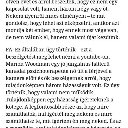
ötven évet és arról beszéltek, hogy ez nem egy
kapcsolat volt, hanem három négy vagy öt.
Nekem ilyenről nincs élményem – te mit
gondolsz, hogy lehet azt elképzelni, amikor azt
mondja két ember, hogy ennek most vége van,
de nem válunk el, hanem valami újat kezdünk.
FA: Ez általában úgy történik – ezt a
beszélgetést meg lehet nézni a youtube-on,
Marion Woodman egy jó jungiánus hátterű
kanadai pszichoterapeuta nő ült a férjével a
kamera előtt és ők beszélgetnek arról, hogy
tulajdonképpen három házasságuk volt. Ez úgy
történik, hogy valami nem működik.
Tulajdonképpen egy házasság ígéreteknek a
kötege. A legfontosabb része az, hogy mire
számíthatok, mit ígértél meg nekem és mire
számíthatsz te, mit ígértem én meg neked. És az