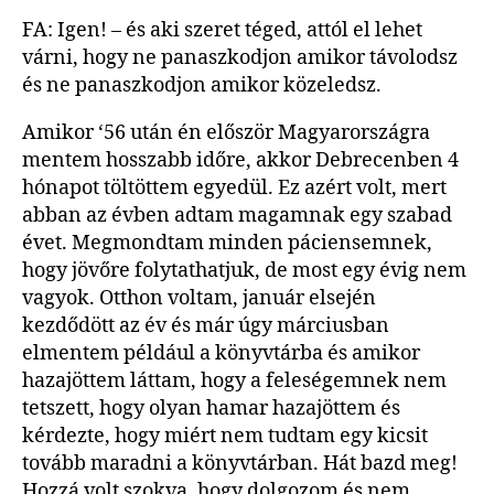
FA: Igen! – és aki szeret téged, attól el lehet
várni, hogy ne panaszkodjon amikor távolodsz
és ne panaszkodjon amikor közeledsz.
Amikor ‘56 után én először Magyarországra
mentem hosszabb időre, akkor Debrecenben 4
hónapot töltöttem egyedül. Ez azért volt, mert
abban az évben adtam magamnak egy szabad
évet. Megmondtam minden páciensemnek,
hogy jövőre folytathatjuk, de most egy évig nem
vagyok. Otthon voltam, január elsején
kezdődött az év és már úgy márciusban
elmentem például a könyvtárba és amikor
hazajöttem láttam, hogy a feleségemnek nem
tetszett, hogy olyan hamar hazajöttem és
kérdezte, hogy miért nem tudtam egy kicsit
tovább maradni a könyvtárban. Hát bazd meg!
Hozzá volt szokva, hogy dolgozom és nem