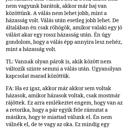
nem vagyunk barátok, akkor már baj van
közöttünk. A válás nem lehet jobb, mint a
házasság volt. Válás után esetleg jobb lehet. De
általában én csak röhögök, amikor valaki egy jó
válást akar egy rossz házasság után. Én úgy
gondolom, hogy a válás épp annyira lesz nehéz,
mint a házasság volt.
TL: Vannak olyan párok is, akik között nem
változik szinte semmi a válás után. Ugyanolyan
kapcsolat marad közöttük.
FA: Ha ez igaz, akkor már akkor sem voltak
házasok, amikor házasok voltak, csak mostmár
rájöttek. Ez arra emlékeztet engem, hogy van az
a retorika, hogy a pár egyik fele rámutat a
másikra, hogy te miattad válunk el. Én nem
válnék el, de te vagy az oka. Ez mindig egy