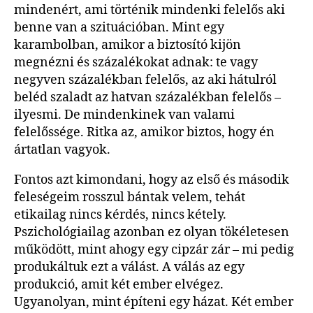
mindenért, ami történik mindenki felelős aki
benne van a szituációban. Mint egy
karambolban, amikor a biztosító kijön
megnézni és százalékokat adnak: te vagy
negyven százalékban felelős, az aki hátulról
beléd szaladt az hatvan százalékban felelős –
ilyesmi. De mindenkinek van valami
felelőssége. Ritka az, amikor biztos, hogy én
ártatlan vagyok.
Fontos azt kimondani, hogy az első és második
feleségeim rosszul bántak velem, tehát
etikailag nincs kérdés, nincs kétely.
Pszichológiailag azonban ez olyan tökéletesen
működött, mint ahogy egy cipzár zár – mi pedig
produkáltuk ezt a válást. A válás az egy
produkció, amit két ember elvégez.
Ugyanolyan, mint építeni egy házat. Két ember