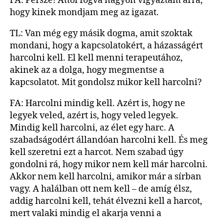
FA: Persze! Attól fogva nagyon vigyáztam arra,
hogy kinek mondjam meg az igazat.
TL: Van még egy másik dogma, amit szoktak
mondani, hogy a kapcsolatokért, a házasságért
harcolni kell. El kell menni terapeutához,
akinek az a dolga, hogy megmentse a
kapcsolatot. Mit gondolsz mikor kell harcolni?
FA: Harcolni mindig kell. Azért is, hogy ne
legyek veled, azért is, hogy veled legyek.
Mindig kell harcolni, az élet egy harc. A
szabadságodért állandóan harcolni kell. És meg
kell szeretni ezt a harcot. Nem szabad úgy
gondolni rá, hogy mikor nem kell már harcolni.
Akkor nem kell harcolni, amikor már a sírban
vagy. A halálban ott nem kell – de amíg élsz,
addig harcolni kell, tehát élvezni kell a harcot,
mert valaki mindig el akarja venni a