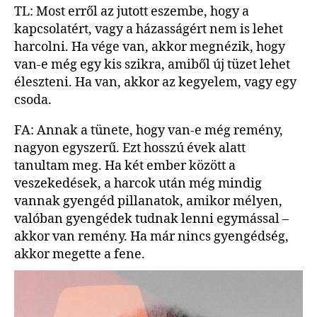
TL: Most erről az jutott eszembe, hogy a
kapcsolatért, vagy a házasságért nem is lehet
harcolni. Ha vége van, akkor megnézik, hogy
van-e még egy kis szikra, amiből új tüzet lehet
éleszteni. Ha van, akkor az kegyelem, vagy egy
csoda.
FA: Annak a tünete, hogy van-e még remény,
nagyon egyszerű. Ezt hosszú évek alatt
tanultam meg. Ha két ember között a
veszekedések, a harcok után még mindig
vannak gyengéd pillanatok, amikor mélyen,
valóban gyengédek tudnak lenni egymással –
akkor van remény. Ha már nincs gyengédség,
akkor megette a fene.