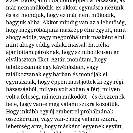
a szerződés, ami tulajdonképpen a házasság, az
már nem működik. És akkor egymásra nézünk
és azt mondjuk, hogy ez már nem működik,
hagyjuk abba. Akkor mindig van az a lehetőség,
hogy megpróbáljunk másképp élni együtt, mint
ahogy eddig, vagy megpróbálunk másként élni,
mint ahogy eddig valaki mással. Én néha
ajánlottam pároknak, hogy szimbolikusan én
elválasztom őket. Aztán mondtam, hogy
találkozzanak egy kávéházban, vagy
találkozzanak egy bárban és mondják el
egymásnak, hogy éppen most jöttek ki egy régi
házasságból, milyen volt abban a férj, milyen
volt a feleség, mi nem működött – és érezzenek
bele, hogy van-e még valami szikra közöttük.
Hogy inkább egy új emberrel próbálnának
összekerülni, vagy van-e még valami szikra,
lehetőség arra, hogy másként legyenek együtt,