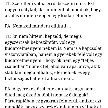
TL: Szerettem volna erről beszélni én is. Ezt
nagyon súlykolják – mindenhol mondják, hogy
a válás mindenképpen egy kudarcélmény.
FA: Nem kell mindent elhinni …
TL: Én nem hittem, képzeld, de mégis
egyszercsak beköszöntött. Volt egy
kudarcélményem nekem is. Nem is a kapcsolat
viszonylatában, hanem a gyerekek felé volt egy
kudarcélményem – hogy ők nem egy “teljes
családban” nőnek fel, ahol van apa, anya, akik
stabilan megtalálhatók, elérhetőek és egy
biztonságos hátteret adnak nekik.
FA: A gyerekek örüljenek annak, hogy nem
ölted meg őket! A többi nem az ő dolguk!
Párterápiában ez gyakran felmerül, amikor azt
mondják, hogy a gyerekek miatt nem válnak el.