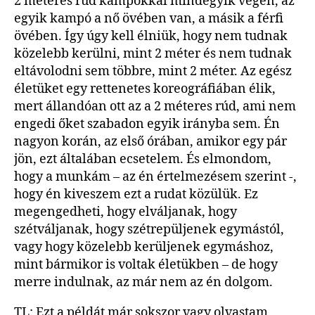
2 méteres rúd kampókkal mindegyik végén, az
egyik kampó a nő övében van, a másik a férfi
övében. Így úgy kell élniük, hogy nem tudnak
közelebb kerülni, mint 2 méter és nem tudnak
eltávolodni sem többre, mint 2 méter. Az egész
életüket egy rettenetes koreográfiában élik,
mert állandóan ott az a 2 méteres rúd, ami nem
engedi őket szabadon egyik irányba sem. Én
nagyon korán, az első órában, amikor egy pár
jön, ezt általában ecsetelem. És elmondom,
hogy a munkám – az én értelmezésem szerint -,
hogy én kiveszem ezt a rudat közülük. Ez
megengedheti, hogy elváljanak, hogy
szétváljanak, hogy szétrepüljenek egymástól,
vagy hogy közelebb kerüljenek egymáshoz,
mint bármikor is voltak életükben – de hogy
merre indulnak, az már nem az én dolgom.
TL: Ezt a példát már sokszor vagy olvastam,