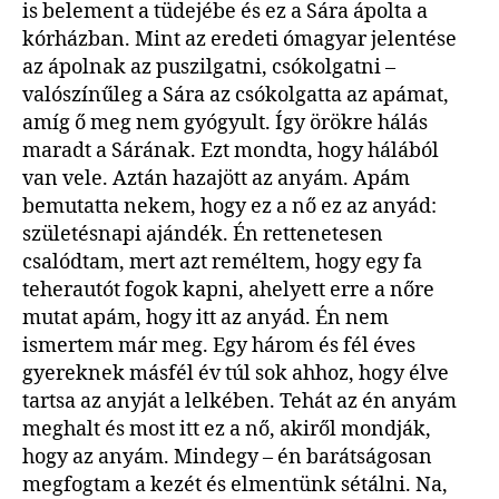
is belement a tüdejébe és ez a Sára ápolta a
kórházban. Mint az eredeti ómagyar jelentése
az ápolnak az puszilgatni, csókolgatni –
valószínűleg a Sára az csókolgatta az apámat,
amíg ő meg nem gyógyult. Így örökre hálás
maradt a Sárának. Ezt mondta, hogy hálából
van vele. Aztán hazajött az anyám. Apám
bemutatta nekem, hogy ez a nő ez az anyád:
születésnapi ajándék. Én rettenetesen
csalódtam, mert azt reméltem, hogy egy fa
teherautót fogok kapni, ahelyett erre a nőre
mutat apám, hogy itt az anyád. Én nem
ismertem már meg. Egy három és fél éves
gyereknek másfél év túl sok ahhoz, hogy élve
tartsa az anyját a lelkében. Tehát az én anyám
meghalt és most itt ez a nő, akiről mondják,
hogy az anyám. Mindegy – én barátságosan
megfogtam a kezét és elmentünk sétálni. Na,