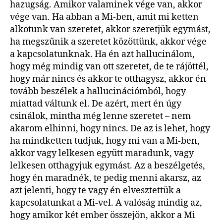
hazugság. Amikor valaminek vége van, akkor
vége van. Ha abban a Mi-ben, amit mi ketten
alkotunk van szeretet, akkor szeretjük egymást,
ha megszűnik a szeretet közöttünk, akkor vége
a kapcsolatunknak. Ha én azt hallucinálom,
hogy még mindig van ott szeretet, de te rájöttél,
hogy már nincs és akkor te otthagysz, akkor én
tovább beszélek a hallucinációmból, hogy
miattad váltunk el. De azért, mert én úgy
csinálok, mintha még lenne szeretet – nem
akarom elhinni, hogy nincs. De az is lehet, hogy
ha mindketten tudjuk, hogy mi van a Mi-ben,
akkor vagy lelkesen együtt maradunk, vagy
lelkesen otthagyjuk egymást. Az a beszélgetés,
hogy én maradnék, te pedig menni akarsz, az
azt jelenti, hogy te vagy én elvesztettük a
kapcsolatunkat a Mi-vel. A valóság mindig az,
hogy amikor két ember összejön, akkor a Mi