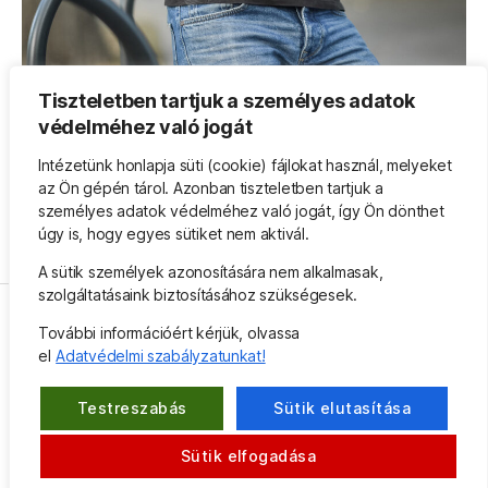
Tiszteletben tartjuk a személyes adatok
védelméhez való jogát
Intézetünk honlapja süti (cookie) fájlokat használ, melyeket
az Ön gépén tárol. Azonban tiszteletben tartjuk a
személyes adatok védelméhez való jogát, így Ön dönthet
feldmár
,
tóth laci
,
válás
Címkék
úgy is, hogy egyes sütiket nem aktivál.
A sütik személyek azonosítására nem alkalmasak,
szolgáltatásaink biztosításához szükségesek.
További információért kérjük, olvassa
Facebook
Instagram
E-
el
Adatvédelmi szabályzatunkat!
mail
Testreszabás
Sütik elutasítása
© Feldmár Intézet Közhasznú Nonprofit Kft.,
Fel
↑
Sütik elfogadása
2026 | Minden jog fenntartva!