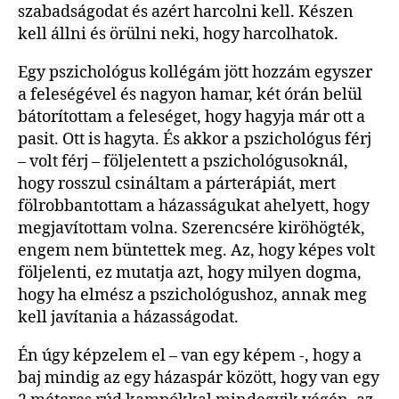
szabadságodat és azért harcolni kell. Készen
kell állni és örülni neki, hogy harcolhatok.
Egy pszichológus kollégám jött hozzám egyszer
a feleségével és nagyon hamar, két órán belül
bátorítottam a feleséget, hogy hagyja már ott a
pasit. Ott is hagyta. És akkor a pszichológus férj
– volt férj – följelentett a pszichológusoknál,
hogy rosszul csináltam a párterápiát, mert
fölrobbantottam a házasságukat ahelyett, hogy
megjavítottam volna. Szerencsére kiröhögték,
engem nem büntettek meg. Az, hogy képes volt
följelenti, ez mutatja azt, hogy milyen dogma,
hogy ha elmész a pszichológushoz, annak meg
kell javítania a házasságodat.
Én úgy képzelem el – van egy képem -, hogy a
baj mindig az egy házaspár között, hogy van egy