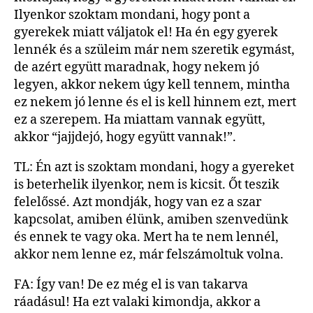
Ilyenkor szoktam mondani, hogy pont a
gyerekek miatt váljatok el! Ha én egy gyerek
lennék és a szüleim már nem szeretik egymást,
de azért együtt maradnak, hogy nekem jó
legyen, akkor nekem úgy kell tennem, mintha
ez nekem jó lenne és el is kell hinnem ezt, mert
ez a szerepem. Ha miattam vannak együtt,
akkor “jajjdejó, hogy együtt vannak!”.
TL: Én azt is szoktam mondani, hogy a gyereket
is beterhelik ilyenkor, nem is kicsit. Őt teszik
felelőssé. Azt mondják, hogy van ez a szar
kapcsolat, amiben élünk, amiben szenvedünk
és ennek te vagy oka. Mert ha te nem lennél,
akkor nem lenne ez, már felszámoltuk volna.
FA: Így van! De ez még el is van takarva
ráadásul! Ha ezt valaki kimondja, akkor a