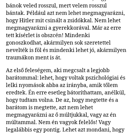
bánok veled rosszul, mert velem rosszul
bántak. Például azt nem lehet megmagyarázni,
hogy Hitler mit csinált a zsidókkal. Nem lehet
megmagyarázni a gyerekkorával. Már az erre
tett kísérlet is obszcén! Mindenki
gonoszkodhat, akármilyen sok szeretettel
nevelték is föl és mindenki lehet jó, akármilyen
traumákon ment is át.
Az első feleségem, aki megcsalt a legjobb
barátommal: lehet, hogy voltak pszichológiai és
lelki nyomások abba az irányba, amik tőlem
eredtek. Én erre esetleg bátoríthattam, anélkül,
hogy tudtam volna. De az, hogy megtette és a
barátom is megtette, azt nem lehet
megmagyarázni az ő múltjukkal, vagy az én
múltammal. Nem én vagyok felelős! Vagy
legalábbis egy pontig. Lehet azt mondani, hogy