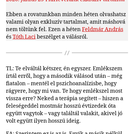
gyengédség,
akkor
Ebben a rovatunkban minden héten olvashatsz
megette
valami olyan exkluzív tartalmat, amit máshová
a
nem töltünk fel. Ezen a héten
Feldmár András
fene!
és
Tóth Laci
beszélget a válásról.
című
bejegyzéshez
TL: Te elváltál kétszer, én egyszer. Emlékszem
írtál erről, hogy a második válásod után – még
fiatalon – mentél el pszichoanalízisbe, hogy
rágyere, hogy mi van. Te hogy emlékszel most
vissza erre? Neked a terápia segített – hiszen a
feleségeddel mostmár hosszú évtizedek óta
együtt vagytok – vagy találtál valakit, akivel jó
volt együtt ilyen hosszú ideig.
FA: Szerintem ez is az is. Egyik a másik nélkül