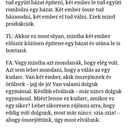
tud együtt házat építeni, két ember le tud együtt
rombolni egy házat. Két ember össze tud
házasodni, két ember el tud válni. Ezek mind
produkciók.
TL: Akkor ez most olyan, mintha két ember
először közösen építene egy házat és utána le is
bontaná.
FA: Vagy mintha azt mondanák, hogy elég volt.
Azt sem lehet mondani, hogy a válás az egy
kudarc. Van két ember, akik összejönnek és
örülnek – jajj de jó! Van valami dolguk
egymással. Később elválnak – már nincs dolguk
egymással. Miért lenne ez kudarc, amikor ez
egy siker? Lehet sikeresen rájönni arra, hogy
eddig volt dolgunk, most már nincs: szia-szia! –
ahogy összejöttünk, úgy most elválunk.