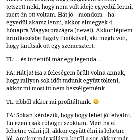
tetszett neki, hogy nem volt ideje egyedül lenni,
mert én ott voltam. Hát jó – mondom – ha
egyedül akarsz lenni, akkor elmegyek 4
hónapra Magyarországra (nevet). Akkor léptem
érintkezésbe Bagdy Emőkével, aki meghívott,
hogy tanítsak ott egy szemesztert.
TL: …és innentől már egy legenda…
FA: Hát ja! Ha a feleségem örült volna annak,
hogy milyen sok időt tudunk együtt tölteni,
akkor mi most itt nem beszélgetnénk.
TL: Ebből akkor mi profitáltunk.
FA: Sokan kérdezik, hogy hogy lehet jól elválni.
Én ezen csak röhögni szoktam. Mert ha el
lehetne válni jól, akkor együtt élni is lehetne
jól. Amikor már válásra kerül a sor, akkor már