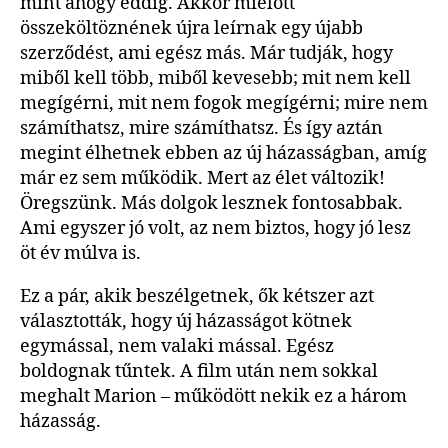
mint ahogy eddig. Akkor mielőtt
összeköltöznének újra leírnak egy újabb
szerződést, ami egész más. Már tudják, hogy
miből kell több, miből kevesebb; mit nem kell
megígérni, mit nem fogok megígérni; mire nem
számíthatsz, mire számíthatsz. És így aztán
megint élhetnek ebben az új házasságban, amíg
már ez sem működik. Mert az élet változik!
Öregszünk. Más dolgok lesznek fontosabbak.
Ami egyszer jó volt, az nem biztos, hogy jó lesz
öt év múlva is.
Ez a pár, akik beszélgetnek, ők kétszer azt
választották, hogy új házasságot kötnek
egymással, nem valaki mással. Egész
boldognak tűntek. A film után nem sokkal
meghalt Marion – működött nekik ez a három
házasság.