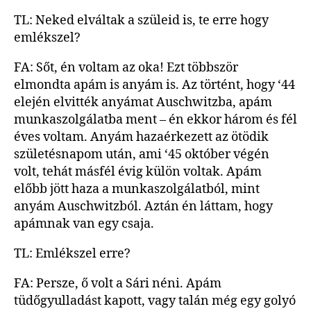
TL: Neked elváltak a szüleid is, te erre hogy
emlékszel?
FA: Sőt, én voltam az oka! Ezt többször
elmondta apám is anyám is. Az történt, hogy ‘44
elején elvitték anyámat Auschwitzba, apám
munkaszolgálatba ment – én ekkor három és fél
éves voltam. Anyám hazaérkezett az ötödik
születésnapom után, ami ‘45 október végén
volt, tehát másfél évig külön voltak. Apám
előbb jött haza a munkaszolgálatból, mint
anyám Auschwitzból. Aztán én láttam, hogy
apámnak van egy csaja.
TL: Emlékszel erre?
FA: Persze, ő volt a Sári néni. Apám
tüdőgyulladást kapott, vagy talán még egy golyó