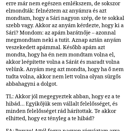
erre már nem egészen emlékszem, de sokszor
elmondták: felnéztem az anyámra és azt
mondtam, hogy a Sári nagyon szép, de te sokkal
szebb vagy. Akkor az anyám kérdezte, hogy ki a
Sári? Mondom: az apám barátnője – azonnal
megmondtam neki a tutit. Aznap aztán anyám
veszekedett apámmal. Később apám azt
mondta, hogy ha én nem mondtam volna el,
akkor leépítette volna a Sárát és maradt volna
velünk. Anyám meg azt mondta, hogy ha ő nem
tudta volna, akkor nem lett volna olyan sürgős
abbahagyni a dolgot.
TL: Akkor jól megegyeztek abban, hogy ez a te
hibád… Egyikőjük sem vállalt felelősséget, és
minden felelősséget rád hárítottak. Te akkor
elhitted, hogy ez tényleg a te hibád?