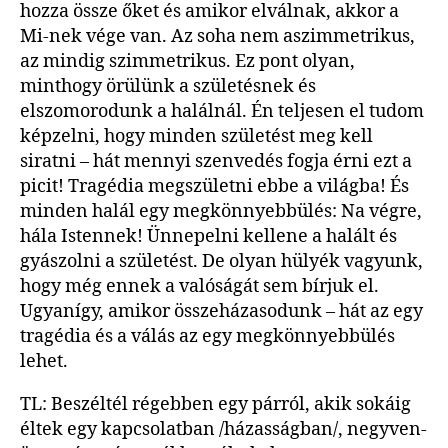
hozza össze őket és amikor elválnak, akkor a
Mi-nek vége van. Az soha nem aszimmetrikus,
az mindig szimmetrikus. Ez pont olyan,
minthogy örülünk a születésnek és
elszomorodunk a halálnál. Én teljesen el tudom
képzelni, hogy minden születést meg kell
siratni – hát mennyi szenvedés fogja érni ezt a
picit! Tragédia megszületni ebbe a világba! És
minden halál egy megkönnyebbülés: Na végre,
hála Istennek! Ünnepelni kellene a halált és
gyászolni a születést. De olyan hülyék vagyunk,
hogy még ennek a valóságát sem bírjuk el.
Ugyanígy, amikor összeházasodunk – hát az egy
tragédia és a válás az egy megkönnyebbülés
lehet.
TL: Beszéltél régebben egy párról, akik sokáig
éltek egy kapcsolatban /házasságban/, negyven-