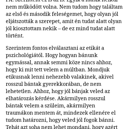
nem működött volna. Nem tudom hogy találtam
az első és második feleségemet, hogy olyan jól
eljátszották a szerepet, amit én tudat alatt olyan
jól kiosztottam nekik – de ez mind tudat alatt
történt.
Szerintem fontos elválasztani az etikát a
pszichológiától. Hogy hogyan bánunk
egymással, annak semmi köze nincs ahhoz,
hogy ki mit tett velem a múltban. Mondjuk
etikusnak lenni nehezebb valakinek, akivel
rosszul bántak gyerekkorában, de nem
lehetetlen. Ahhoz, hogy jól bánjak veled az
elhatározás kérdése. Akármilyen rosszul
bántak velem a szüleim, akármilyen
traumákon mentem át, mindezek ellenére el
tudom határozni, hogy veled jól fogok bánni.
Tehát azt soha nem lehet mondani, hogy azért