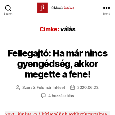
Search
Menü
Feldmár
Intézet
Címke:
válás
Fellegajtó: Ha már nincs
gyengédség, akkor
megette a fene!
Szerző:
Feldmár Intézet
2020.06.23.
Bejegyzés
Bejegyzés
szerzője
dátuma
Fellegajtó:
4 hozzászólás
Ha
már
nincs
2020. június 23-i hírlevelünk exkluzív tartalma