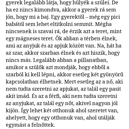
gyerek legalább látja, hogy hülyék a szülei. De
ha ez nincs kimondva, akkor a gyerek rá sem
jön, hogy mi a baj. Egy gyerektől – még egy pici
babától sem lehet eltitkolni semmit. Mégha
nincsenek is szavai rá, de érzik azt a teret, mint
egy mágneses teret. Ők abban a térben élnek,
ami az anyjuk és az apjuk között van. Na, hát ha
az szar, akkor szarban élnek és azt hiszik, hogy
nincs más. Legalább abban a pillanatban,
amikor a szülők azt mondják, hogy ebből a
szarból ki kell lépni, akkor esetleg két gyönyörű
kapcsolatban élhetnek. Mert esetleg az a nő, aki
nem tudta szeretni az apjukat, az talál egy pasit
akit imád. És az a férfi, aki nem tudta szeretni
az anyjukat, az talál egy nőt, akivel nagyon jól
kijön. Így lehet két otthonuk ahol szeretet van,
ahelyett, hogy egy otthonuk van, ahol utálják
egymást a felnőttek.