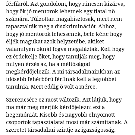
férfikról. Azt gondolom, hogy nincsen kizárva,
hogy ök jó mentorok lehetnek egy fiatal nö
számára. Túlzottan magabisztosak, mert nem
tapasztalták meg a diszkriminációt. Ahhoz,
hogy jó mentorok lehessenek, bele kéne hogy
éljék magukat azok helyzetébe, akiket
valamilyen oknál fogva megaláztak. Kell hogy
ez érdekelje öket, hogy tanulják meg, hogy
milyen érzés az, ha a méltóságod
megkérdöjelezik. A mi társadalmainkban az
idösebb fehérbörü férfinak kell a legtöbbet
tanulnia. Mert eddig ö volt a mérce.
Szerencsére ez most változik. Azt látjuk, hogy
ma már meg merjük kérdöjelezni ezt a
hegemóniát. Kisebb és nagyobb elnyomott
csoportok tapasztalatai most már számítanak. A
szeretet társadalmi szintje az igazságosság.