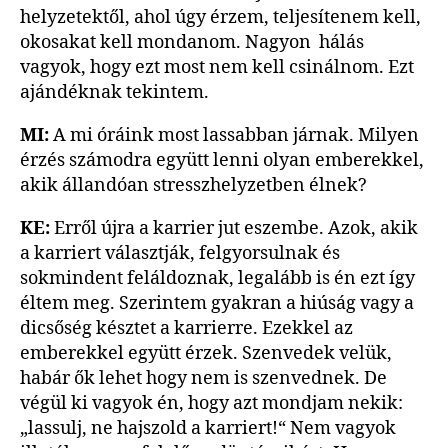
helyzetektől, ahol úgy érzem, teljesítenem kell,
okosakat kell mondanom. Nagyon hálás
vagyok, hogy ezt most nem kell csinálnom. Ezt
ajándéknak tekintem.
MI:
A mi óráink most lassabban járnak. Milyen
érzés számodra együtt lenni olyan emberekkel,
akik állandóan stresszhelyzetben élnek?
KE:
Erről újra a karrier jut eszembe. Azok, akik
a karriert választják, felgyorsulnak és
sokmindent feláldoznak, legalább is én ezt így
éltem meg. Szerintem gyakran a hiúság vagy a
dicsőség késztet a karrierre. Ezekkel az
emberekkel együtt érzek. Szenvedek velük,
habár ők lehet hogy nem is szenvednek. De
végül ki vagyok én, hogy azt mondjam nekik:
„lassulj, ne hajszold a karriert!“ Nem vagyok