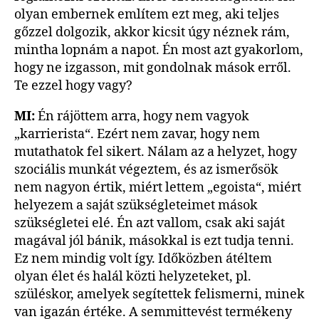
olyan embernek említem ezt meg, aki teljes
gőzzel dolgozik, akkor kicsit úgy néznek rám,
mintha lopnám a napot. Én most azt gyakorlom,
hogy ne izgasson, mit gondolnak mások erről.
Te ezzel hogy vagy?
MI:
Én rájöttem arra, hogy nem vagyok
„karrierista“. Ezért nem zavar, hogy nem
mutathatok fel sikert. Nálam az a helyzet, hogy
szociális munkát végeztem, és az ismerősök
nem nagyon értik, miért lettem „egoista“, miért
helyezem a saját szükségleteimet mások
szükségletei elé. Én azt vallom, csak aki saját
magával jól bánik, másokkal is ezt tudja tenni.
Ez nem mindig volt így. Időközben átéltem
olyan élet és halál közti helyzeteket, pl.
szüléskor, amelyek segítettek felismerni, minek
van igazán értéke. A semmittevést termékeny