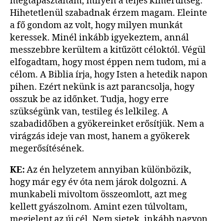
megtapasztaltam, milyen a teljes kimerültség.
Hihetetlenül szabadnak érzem magam. Eleinte
a fő gondom az volt, hogy milyen munkát
keressek. Minél inkább igyekeztem, annál
messzebbre kerültem a kitűzött céloktól. Végül
elfogadtam, hogy most éppen nem tudom, mi a
célom. A Biblia írja, hogy Isten a hetedik napon
pihen. Ezért nekünk is azt parancsolja, hogy
osszuk be az időnket. Tudja, hogy erre
szükségünk van, testileg és lelkileg. A
szabadidőben a gyökereinket erősítjük. Nem a
virágzás ideje van most, hanem a gyökerek
megerősítésének.
KE:
Az én helyzetem annyiban különbözik,
hogy már egy év óta nem járok dolgozni. A
munkabeli mivoltom összeomlott, azt meg
kellett gyászolnom. Amint ezen túlvoltam,
megjelent az új cél. Nem sietek, inkább nagyon