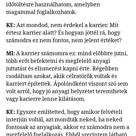
időtöltésre használhatom, amelyben
magammal foglalkozhatok.
KE:
Azt mondod, nem érdekel a karrier. Mit
értesz karrier alatt? És hogyan jöttél rá, hogy
számodra ez nem fontos, nem jelent értéket?
MI:
A karrier számomra ez: mind előbbre jutni,
több erőt befektetni és megfelelő anyagi
juttatást és elismerést kapni érte. Régebben
csodáltam azokat, akik célratörők voltak és
karriert építettek. Ápolónőként viszont szó sem
volt arról, hogy jó anyagi helyzetet teremthetek
vagy karierre lenne kilátásom.
KE:
Egyszer említetted, hogy amikor felvételi
interjún voltál, azt mondták neked, ha neked
fontosak az anyagiak, akkor ez számodra nem a
megfelelő foglalkozás. Ebből szerintem látható,