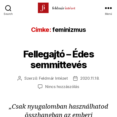
Search
Menü
Feldmár
Intézet
Címke:
feminizmus
Fellegajtó – Édes
semmittevés
Szerző:
Feldmár Intézet
2020.11.18.
Bejegyzés
Bejegyzés
szerzője
dátuma
a(z)
Nincs hozzászólás
Fellegajtó
–
Édes
„Csak nyugalomban használhatod
semmittevés
összhangban az emberi
bejegyzéshez