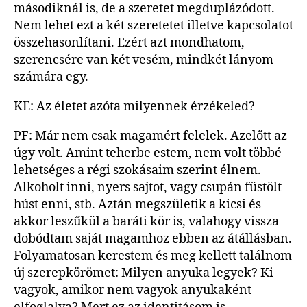
másodiknál is, de a szeretet megduplázódott.
Nem lehet ezt a két szeretetet illetve kapcsolatot
összehasonlítani. Ezért azt mondhatom,
szerencsére van két vesém, mindkét lányom
számára egy.
KE: Az életet azóta milyennek érzékeled?
PF: Már nem csak magamért felelek. Azelőtt az
úgy volt. Amint teherbe estem, nem volt többé
lehetséges a régi szokásaim szerint élnem.
Alkoholt inni, nyers sajtot, vagy csupán füstölt
húst enni, stb. Aztán megszületik a kicsi és
akkor leszűkül a baráti kör is, valahogy vissza
dobódtam saját magamhoz ebben az átállásban.
Folyamatosan kerestem és meg kellett találnom
új szerepkörömet: Milyen anyuka legyek? Ki
vagyok, amikor nem vagyok anyukaként