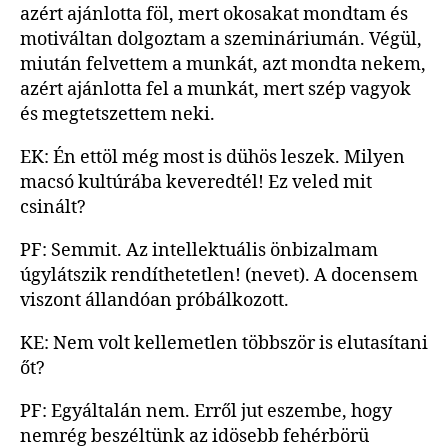
azért ajánlotta föl, mert okosakat mondtam és
motiváltan dolgoztam a szemináriumán. Végül,
miután felvettem a munkát, azt mondta nekem,
azért ajánlotta fel a munkát, mert szép vagyok
és megtetszettem neki.
EK: Én ettöl még most is dühös leszek. Milyen
macsó kultúrába keveredtél! Ez veled mit
csinált?
PF: Semmit. Az intellektuális önbizalmam
úgylátszik rendíthetetlen! (nevet). A docensem
viszont állandóan próbálkozott.
KE: Nem volt kellemetlen többször is elutasítani
őt?
PF: Egyáltalán nem. Erről jut eszembe, hogy
nemrég beszéltünk az idösebb fehérbörü