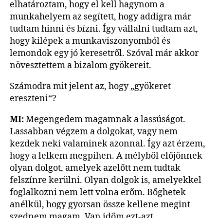
elhatároztam, hogy el kell hagynom a
munkahelyem az segített, hogy addigra már
tudtam hinni és bízni. Így vállalni tudtam azt,
hogy kilépek a munkaviszonyomból és
lemondok egy jó keresetről. Szóval már akkor
növesztettem a bizalom gyökereit.
Számodra mit jelent az, hogy „gyökeret
ereszteni“?
MI:
Megengedem magamnak a lassúságot.
Lassabban végzem a dolgokat, vagy nem
kezdek neki valaminek azonnal. Így azt érzem,
hogy a lelkem megpihen. A mélyből előjönnek
olyan dolgot, amelyek azelőtt nem tudtak
felszínre kerülni. Olyan dolgok is, amelyekkel
foglalkozni nem lett volna erőm. Bőghetek
anélkül, hogy gyorsan össze kellene megint
szednem magam. Van időm ezt-azt