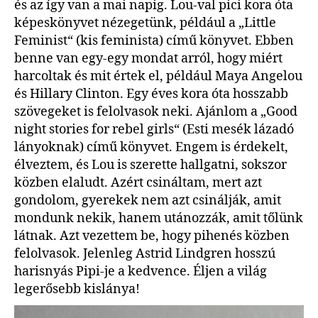
és az így van a mai napig. Lou-val pici kora óta
képeskönyvet nézegetünk, például a „Little
Feminist“ (kis feminista) című könyvet. Ebben
benne van egy-egy mondat arról, hogy miért
harcoltak és mit értek el, például Maya Angelou
és Hillary Clinton. Egy éves kora óta hosszabb
szövegeket is felolvasok neki. Ajánlom a „Good
night stories for rebel girls“ (Esti mesék lázadó
lányoknak) című könyvet. Engem is érdekelt,
élveztem, és Lou is szerette hallgatni, sokszor
közben elaludt. Azért csináltam, mert azt
gondolom, gyerekek nem azt csinálják, amit
mondunk nekik, hanem utánozzák, amit tőlünk
látnak. Azt vezettem be, hogy pihenés közben
felolvasok. Jelenleg Astrid Lindgren hosszú
harisnyás Pipi-je a kedvence. Éljen a világ
legerősebb kislánya!