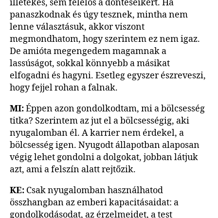
illetékes, sem felelős a döntéseikért. Ha
panaszkodnak és úgy tesznek, mintha nem
lenne választásuk, akkor viszont
megmondhatom, hogy szerintem ez nem igaz.
De amióta megengedem magamnak a
lassúságot, sokkal könnyebb a másikat
elfogadni és hagyni. Esetleg egyszer észreveszi,
hogy fejjel rohan a falnak.
MI:
Éppen azon gondolkodtam, mi a bölcsesség
titka? Szerintem az jut el a bölcsességig, aki
nyugalomban él. A karrier nem érdekel, a
bölcsesség igen. Nyugodt állapotban alaposan
végig lehet gondolni a dolgokat, jobban látjuk
azt, ami a felszín alatt rejtőzik.
KE:
Csak nyugalomban használhatod
összhangban az emberi kapacitásaidat: a
gondolkodásodat, az érzelmeidet, a test