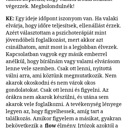
végezzek. Megbolondulnék!
KE:
Egy ideje időpont iszonyom van. Ha valaki
elvárja, hogy időre teljesítsek, ellenállást érzek.
Azért választottam a pszichoterápiát mint
jövendöbeli foglalkozást, mert akkor azt
csinálhatom, amit most is a legjobban élvezek.
Kapcsolatban vagyok egy másik emberrel
anélkül, hogy bírálnám vagy valami elvárásom
lenne vele szemben. Csak ott lenni, nyitottá
válni arra, ami köztünk megmutatkozik. Nem
akarok okoskodni és nem várok okos
gondolatokat. Csak ott lenni és figyelni. Az
órákra nem akarok készülni, és utána sem
akarok vele foglalkozni. A tevékenység lényege
legyen az, hogy figyelhessek, amíg tart a
találkozás. Amikor figyelem a másikat, gyakran
bekövetkezik a
flow
élmény. Irtózok azoktól a