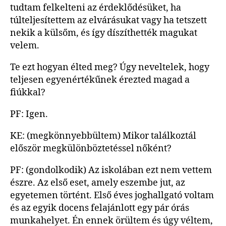
tudtam felkelteni az érdeklődésüket, ha
túlteljesítettem az elvárásukat vagy ha tetszett
nekik a külsőm, és így díszíthették magukat
velem.
Te ezt hogyan élted meg? Úgy neveltelek, hogy
teljesen egyenértékűnek érezted magad a
fiúkkal?
PF: Igen.
KE: (megkönnyebbültem) Mikor találkoztál
először megkülönböztetéssel nőként?
PF: (gondolkodik) Az iskolában ezt nem vettem
észre. Az első eset, amely eszembe jut, az
egyetemen történt. Első éves joghallgató voltam
és az egyik docens felajánlott egy pár órás
munkahelyet. Én ennek örültem és úgy véltem,