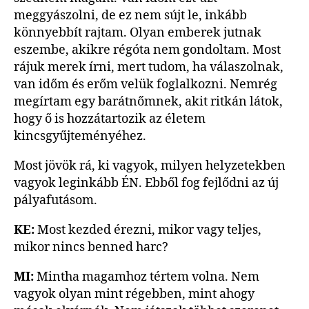
meggyászolni, de ez nem sújt le, inkább
könnyebbít rajtam. Olyan emberek jutnak
eszembe, akikre régóta nem gondoltam. Most
rájuk merek írni, mert tudom, ha válaszolnak,
van időm és erőm velük foglalkozni. Nemrég
megírtam egy barátnőmnek, akit ritkán látok,
hogy ő is hozzátartozik az életem
kincsgyűjteményéhez.
Most jövök rá, ki vagyok, milyen helyzetekben
vagyok leginkább ÉN. Ebből fog fejlődni az új
pályafutásom.
KE:
Most kezded érezni, mikor vagy teljes,
mikor nincs benned harc?
MI:
Mintha magamhoz tértem volna. Nem
vagyok olyan mint régebben, mint ahogy