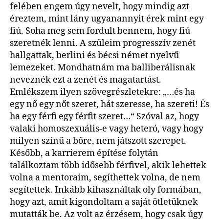
felében engem úgy nevelt, hogy mindig azt
éreztem, mint lány ugyanannyit érek mint egy
fiú. Soha meg sem fordult bennem, hogy fiú
szeretnék lenni. A szüleim progresszív zenét
hallgattak, berlini és bécsi német nyelvű
lemezeket. Mondhatnám ma balliberálisnak
neveznék ezt a zenét és magatartást.
Emlékszem ilyen szövegrészletekre: „…és ha
egy nő egy nőt szeret, hát szeresse, ha szereti! És
ha egy férfi egy férfit szeret…“ Szóval az, hogy
valaki homoszexuális-e vagy heteró, vagy hogy
milyen színű a bőre, nem játszott szerepet.
Később, a karrierem építése folytán
találkoztam több idősebb férfivel, akik lehettek
volna a mentoraim, segíthettek volna, de nem
segítettek. Inkább kihasználtak oly formában,
hogy azt, amit kigondoltam a saját ötletüknek
mutatták be. Az volt az érzésem, hogy csak úgy