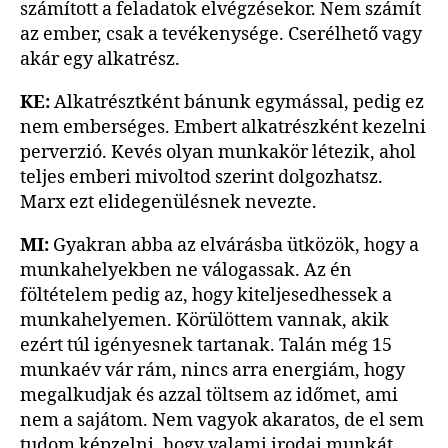
számított a feladatok elvégzésekor. Nem számít
az ember, csak a tevékenysége. Cserélhető vagy
akár egy alkatrész.
KE:
Alkatrésztként bánunk egymással, pedig ez
nem emberséges. Embert alkatrészként kezelni
perverzió. Kevés olyan munkakör létezik, ahol
teljes emberi mivoltod szerint dolgozhatsz.
Marx ezt elidegenülésnek nevezte.
MI:
Gyakran abba az elvárásba ütközök, hogy a
munkahelyekben ne válogassak. Az én
föltételem pedig az, hogy kiteljesedhessek a
munkahelyemen. Körülöttem vannak, akik
ezért túl igényesnek tartanak. Talán még 15
munkaév vár rám, nincs arra energiám, hogy
megalkudjak és azzal töltsem az időmet, ami
nem a sajátom. Nem vagyok akaratos, de el sem
tudom képzelni, hogy valami irodai munkát