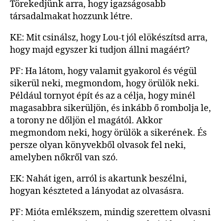
Törekedjünk arra, hogy igazságosabb
társadalmakat hozzunk létre.
KE: Mit csinálsz, hogy Lou-t jól elökészítsd arra,
hogy majd egyszer ki tudjon állni magáért?
PF: Ha látom, hogy valamit gyakorol és végül
sikerül neki, megmondom, hogy örülök neki.
Például tornyot épít és az a célja, hogy minél
magasabbra sikerüljön, és inkább ő rombolja le,
a torony ne dőljön el magától. Akkor
megmondom neki, hogy örülök a sikerének. És
persze olyan könyvekből olvasok fel neki,
amelyben nőkről van szó.
EK: Nahát igen, arról is akartunk beszélni,
hogyan készteted a lányodat az olvasásra.
PF: Mióta emlékszem, mindig szerettem olvasni