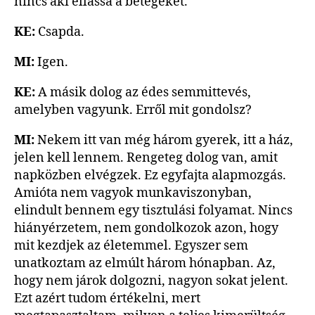
nincs aki ellássa a betegeket.
KE:
Csapda.
MI:
Igen.
KE:
A másik dolog az édes semmittevés,
amelyben vagyunk. Erről mit gondolsz?
MI:
Nekem itt van még három gyerek, itt a ház,
jelen kell lennem. Rengeteg dolog van, amit
napközben elvégzek. Ez egyfajta alapmozgás.
Amióta nem vagyok munkaviszonyban,
elindult bennem egy tisztulási folyamat. Nincs
hiányérzetem, nem gondolkozok azon, hogy
mit kezdjek az életemmel. Egyszer sem
unatkoztam az elmúlt három hónapban. Az,
hogy nem járok dolgozni, nagyon sokat jelent.
Ezt azért tudom értékelni, mert