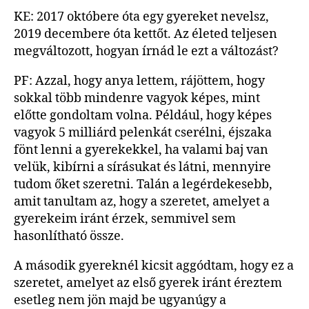
KE: 2017 októbere óta egy gyereket nevelsz,
2019 decembere óta kettőt. Az életed teljesen
megváltozott, hogyan írnád le ezt a változást?
PF: Azzal, hogy anya lettem, rájöttem, hogy
sokkal több mindenre vagyok képes, mint
előtte gondoltam volna. Például, hogy képes
vagyok 5 milliárd pelenkát cserélni, éjszaka
fönt lenni a gyerekekkel, ha valami baj van
velük, kibírni a sírásukat és látni, mennyire
tudom őket szeretni. Talán a legérdekesebb,
amit tanultam az, hogy a szeretet, amelyet a
gyerekeim iránt érzek, semmivel sem
hasonlítható össze.
A második gyereknél kicsit aggódtam, hogy ez a
szeretet, amelyet az első gyerek iránt éreztem
esetleg nem jön majd be ugyanúgy a