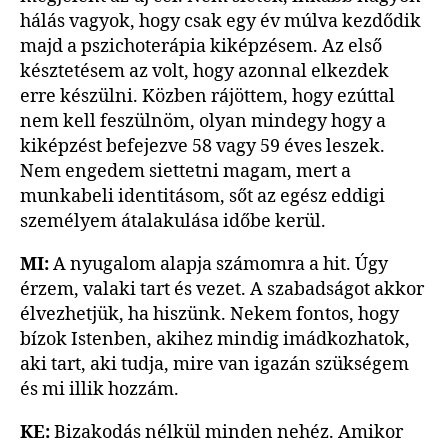
hálás vagyok, hogy csak egy év múlva kezdődik
majd a pszichoterápia kiképzésem. Az első
késztetésem az volt, hogy azonnal elkezdek
erre készülni. Közben rájöttem, hogy ezúttal
nem kell feszülnöm, olyan mindegy hogy a
kiképzést befejezve 58 vagy 59 éves leszek.
Nem engedem siettetni magam, mert a
munkabeli identitásom, sőt az egész eddigi
személyem átalakulása időbe kerül.
MI:
A nyugalom alapja számomra a hit. Úgy
érzem, valaki tart és vezet. A szabadságot akkor
élvezhetjük, ha hiszünk. Nekem fontos, hogy
bízok Istenben, akihez mindig imádkozhatok,
aki tart, aki tudja, mire van igazán szükségem
és mi illik hozzám.
KE:
Bizakodás nélkül minden nehéz. Amikor