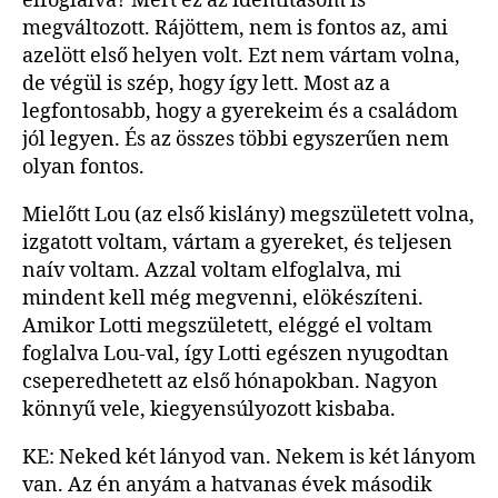
elfoglalva? Mert ez az identitásom is
megváltozott. Rájöttem, nem is fontos az, ami
azelött első helyen volt. Ezt nem vártam volna,
de végül is szép, hogy így lett. Most az a
legfontosabb, hogy a gyerekeim és a családom
jól legyen. És az összes többi egyszerűen nem
olyan fontos.
Mielőtt Lou (az első kislány) megszületett volna,
izgatott voltam, vártam a gyereket, és teljesen
naív voltam. Azzal voltam elfoglalva, mi
mindent kell még megvenni, elökészíteni.
Amikor Lotti megszületett, eléggé el voltam
foglalva Lou-val, így Lotti egészen nyugodtan
cseperedhetett az első hónapokban. Nagyon
könnyű vele, kiegyensúlyozott kisbaba.
KE: Neked két lányod van. Nekem is két lányom
van. Az én anyám a hatvanas évek második