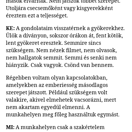
mások elvárnák. Nem játszok többet szerepet.
Utoljára csecsemőként vagy kisgyerekként
éreztem ezt a teljességet.
KE:
A gondolataim visszatérnek a gyökerekhez.
Ülök a díványon, sokszor órákon át, fent kötök,
lent gyökeret eresztek. Semmire sincs
szükségem. Nem nézek filmet, nem olvasok,
nem hallgatok semmit. Semmi és senki nem
hiányzik. Csak vagyok. Csönd van bennem.
Régebben voltam olyan kapcsolatokban,
amelyekben az emberiesség másodlagos
szerepet játszott. Például szükségem volt
valakire, akivel elmehetek vacsorázni, mert
nem akartam egyedül elmenni. A
munkahelyen meg főleg használtuk egymást.
MI:
A munkahelyen csak a szakértelem