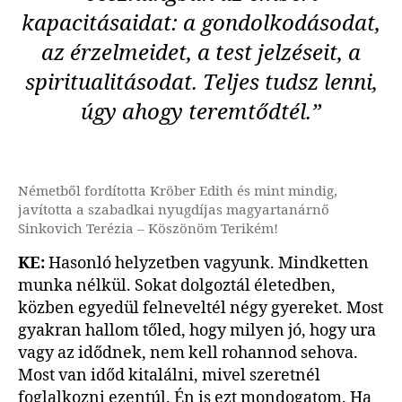
kapacitásaidat: a gondolkodásodat,
az érzelmeidet, a test jelzéseit, a
spiritualitásodat. Teljes tudsz lenni,
úgy ahogy teremtődtél.”
Németből fordította Kröber Edith és mint mindig,
javította a szabadkai nyugdíjas magyartanárnő
Sinkovich Terézia – Köszönöm Terikém!
KE:
Hasonló helyzetben vagyunk. Mindketten
munka nélkül. Sokat dolgoztál életedben,
közben egyedül felneveltél négy gyereket. Most
gyakran hallom tőled, hogy milyen jó, hogy ura
vagy az idődnek, nem kell rohannod sehova.
Most van időd kitalálni, mivel szeretnél
foglalkozni ezentúl. Én is ezt mondogatom. Ha