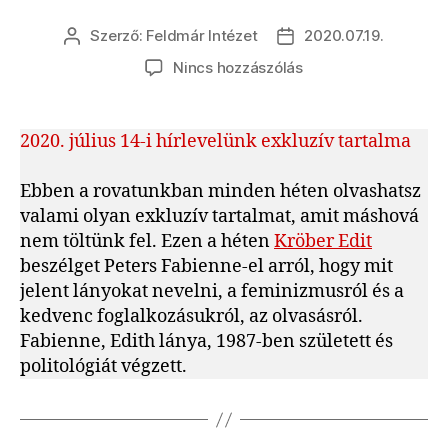
Szerző:
Feldmár Intézet
2020.07.19.
Bejegyzés
Bejegyzés
szerzője
dátuma
a(z)
Nincs hozzászólás
Fellegajtó:
Kis
feministák
2020. július 14-i hírlevelünk exkluzív tartalma
bejegyzéshez
Ebben a rovatunkban minden héten olvashatsz
valami olyan exkluzív tartalmat, amit máshová
nem töltünk fel. Ezen a héten
Kröber Edit
beszélget Peters Fabienne-el arról, hogy mit
jelent lányokat nevelni, a feminizmusról és a
kedvenc foglalkozásukról, az olvasásról.
Fabienne, Edith lánya, 1987-ben született és
politológiát végzett.