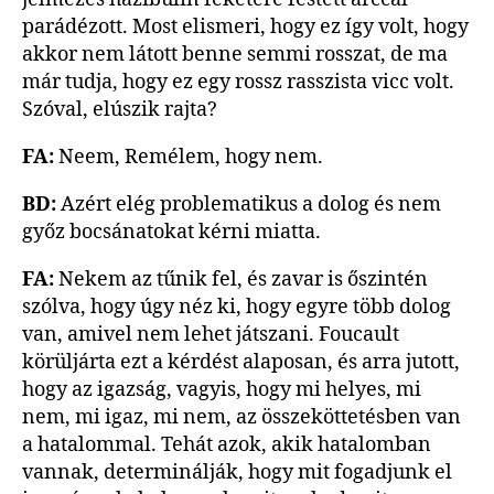
parádézott. Most elismeri, hogy ez így volt, hogy
akkor nem látott benne semmi rosszat, de ma
már tudja, hogy ez egy rossz rasszista vicc volt.
Szóval, elúszik rajta?
FA:
Neem, Remélem, hogy nem.
BD:
Azért elég problematikus a dolog és nem
győz bocsánatokat kérni miatta.
FA:
Nekem az tűnik fel, és zavar is őszintén
szólva, hogy úgy néz ki, hogy egyre több dolog
van, amivel nem lehet játszani. Foucault
körüljárta ezt a kérdést alaposan, és arra jutott,
hogy az igazság, vagyis, hogy mi helyes, mi
nem, mi igaz, mi nem, az összeköttetésben van
a hatalommal. Tehát azok, akik hatalomban
vannak, determinálják, hogy mit fogadjunk el