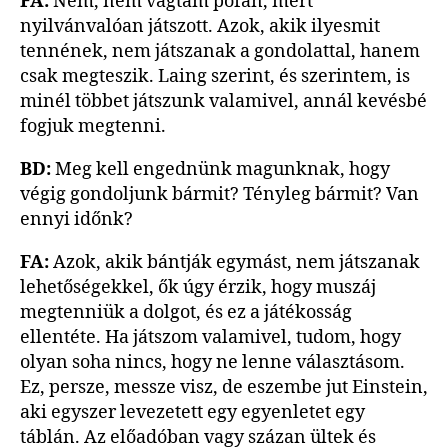
FA:
Nem, nem vágtam pofán, mert
nyilvánvalóan játszott. Azok, akik ilyesmit
tennének, nem játszanak a gondolattal, hanem
csak megteszik. Laing szerint, és szerintem, is
minél többet játszunk valamivel, annál kevésbé
fogjuk megtenni.
BD:
Meg kell engednünk magunknak, hogy
végig gondoljunk bármit? Tényleg bármit? Van
ennyi időnk?
FA:
Azok, akik bántják egymást, nem játszanak
lehetőségekkel, ők úgy érzik, hogy muszáj
megtenniük a dolgot, és ez a játékosság
ellentéte. Ha játszom valamivel, tudom, hogy
olyan soha nincs, hogy ne lenne választásom.
Ez, persze, messze visz, de eszembe jut Einstein,
aki egyszer levezetett egy egyenletet egy
táblán. Az előadóban vagy százan ültek és