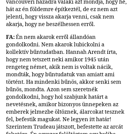
vancouveri házadra valaki azt mondja, hogy hé,
hát az én földemre építkeztél, de ez nem azt
jelenti, hogy vissza akarja venni, csak nem
akarja, hogy ne beszélhessen erről.
FA:
Én nem akarok erről állandóan
gondolkodni. Nem akarok lubickolni a
kollektív bűntudatban. Hannah Arendt írta,
hogy nem tetszett neki amikor 1945 után
rengeteg német, akik nem is voltak nácik,
mondták, hogy bűntudatuk van amiatt ami
történt. Ha mindenki bűnös, akkor senki sem
bűnös, mondta. Azon sem szeretnék
gondolkodni, hogy hol szabjunk határt a
nevetésnek, amikor bizonyos ünnepeken az
emberek jelmezbe öltöznek, álarcokat tesznek
fel, befestik magukat. Ne legyen itt határ!
Szerintem Trudeau játszott, befestette az arcát