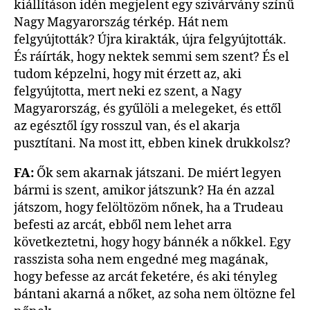
kiállításon idén megjelent egy szivárvány színű
Nagy Magyarország térkép. Hát nem
felgyújtották? Újra kirakták, újra felgyújtották.
És ráírták, hogy nektek semmi sem szent? És el
tudom képzelni, hogy mit érzett az, aki
felgyújtotta, mert neki ez szent, a Nagy
Magyarország, és gyűlöli a melegeket, és ettől
az egésztől így rosszul van, és el akarja
pusztítani. Na most itt, ebben kinek drukkolsz?
FA:
Ők sem akarnak játszani. De miért legyen
bármi is szent, amikor játszunk? Ha én azzal
játszom, hogy felöltözöm nőnek, ha a Trudeau
befesti az arcát, ebből nem lehet arra
következtetni, hogy hogy bánnék a nőkkel. Egy
rasszista soha nem engedné meg magának,
hogy befesse az arcát feketére, és aki tényleg
bántani akarná a nőket, az soha nem öltözne fel