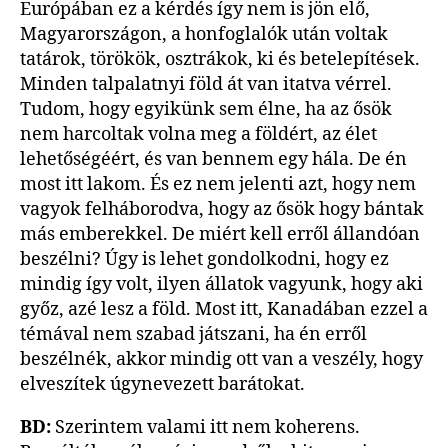
Európában ez a kérdés így nem is jön elő,
Magyarországon, a honfoglalók után voltak
tatárok, törökök, osztrákok, ki és betelepítések.
Minden talpalatnyi föld át van itatva vérrel.
Tudom, hogy egyikünk sem élne, ha az ősök
nem harcoltak volna meg a földért, az élet
lehetőségéért, és van bennem egy hála. De én
most itt lakom. És ez nem jelenti azt, hogy nem
vagyok felháborodva, hogy az ősök hogy bántak
más emberekkel. De miért kell erről állandóan
beszélni? Úgy is lehet gondolkodni, hogy ez
mindig így volt, ilyen állatok vagyunk, hogy aki
győz, azé lesz a föld. Most itt, Kanadában ezzel a
témával nem szabad játszani, ha én erről
beszélnék, akkor mindig ott van a veszély, hogy
elveszítek úgynevezett barátokat.
BD:
Szerintem valami itt nem koherens.