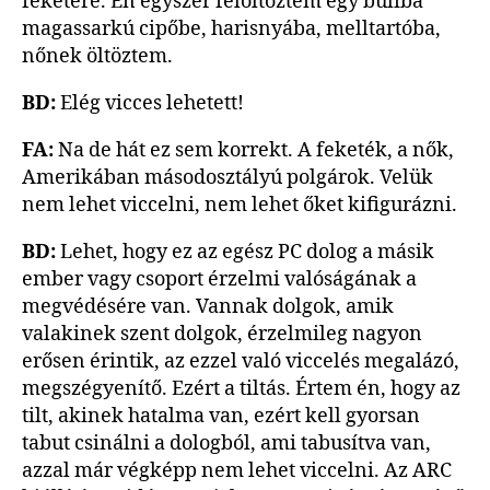
feketére. Én egyszer felöltöztem egy buliba
magassarkú cipőbe, harisnyába, melltartóba,
nőnek öltöztem.
BD:
Elég vicces lehetett!
FA:
Na de hát ez sem korrekt. A feketék, a nők,
Amerikában másodosztályú polgárok. Velük
nem lehet viccelni, nem lehet őket kifigurázni.
BD:
Lehet, hogy ez az egész PC dolog a másik
ember vagy csoport érzelmi valóságának a
megvédésére van. Vannak dolgok, amik
valakinek szent dolgok, érzelmileg nagyon
erősen érintik, az ezzel való viccelés megalázó,
megszégyenítő. Ezért a tiltás. Értem én, hogy az
tilt, akinek hatalma van, ezért kell gyorsan
tabut csinálni a dologból, ami tabusítva van,
azzal már végképp nem lehet viccelni. Az ARC