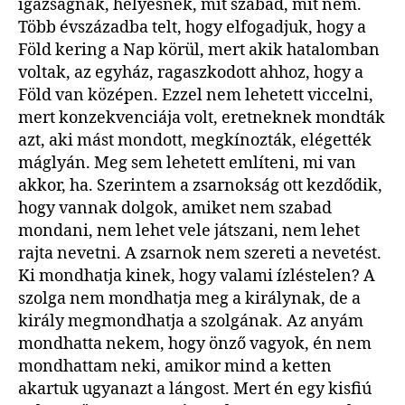
igazságnak, helyesnek, mit szabad, mit nem.
Több évszázadba telt, hogy elfogadjuk, hogy a
Föld kering a Nap körül, mert akik hatalomban
voltak, az egyház, ragaszkodott ahhoz, hogy a
Föld van középen. Ezzel nem lehetett viccelni,
mert konzekvenciája volt, eretneknek mondták
azt, aki mást mondott, megkínozták, elégették
máglyán. Meg sem lehetett említeni, mi van
akkor, ha. Szerintem a zsarnokság ott kezdődik,
hogy vannak dolgok, amiket nem szabad
mondani, nem lehet vele játszani, nem lehet
rajta nevetni. A zsarnok nem szereti a nevetést.
Ki mondhatja kinek, hogy valami ízléstelen? A
szolga nem mondhatja meg a királynak, de a
király megmondhatja a szolgának. Az anyám
mondhatta nekem, hogy önző vagyok, én nem
mondhattam neki, amikor mind a ketten
akartuk ugyanazt a lángost. Mert én egy kisfiú