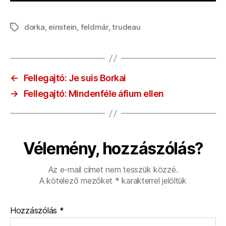
dorka
,
einstein
,
feldmár
,
trudeau
Címkék
←
Fellegajtó: Je suis Borkai
→
Fellegajtó: Mindenféle áfium ellen
Vélemény, hozzászólás?
Az e-mail címet nem tesszük közzé.
A kötelező mezőket
*
karakterrel jelöltük
Hozzászólás
*