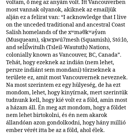
voltam, ő meg az anyám volt. Itt Vancouverben
most vannak olyanok, akiknek az emailjük
alján ez a felirat van: “I acknowledge that I ​live
on the unceded traditional and ancestral Coast
Salish homelands of the xʷməθkʷəy̓əm
(Musqueam), sḵwx̱wú7mesh (Squamish), Stó:lō,
and sel̓íl̓witulh (Tsleil-Waututh) Nations,
colonially known as Vancouver, BC, Canada”.
Tehát, hogy ezeknek az indián (nem lehet,
persze indiánt sem mondani) törzseknek a
területe ez, amit most Vancouvernek neveznek.
Na most szerintem ez egy hülyeség, de ha ezt
mondom, lehet, hogy kinyírnak, mert szerintük
tudnunk kell, hogy kié volt ez a föld, amin most
a házam áll. Én meg azt mondom, hogy a földet
nem lehet birtokolni, és én nem akarok
állandóan azon gondolkodni, hogy hány millió
ember vérét itta be az a föld, ahol élek.