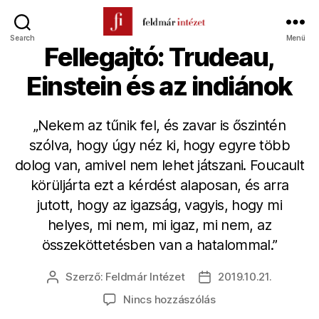
Search
Menü
Feldmár
Fellegajtó: Trudeau,
Intézet
Einstein és az indiánok
„Nekem az tűnik fel, és zavar is őszintén
szólva, hogy úgy néz ki, hogy egyre több
dolog van, amivel nem lehet játszani. Foucault
körüljárta ezt a kérdést alaposan, és arra
jutott, hogy az igazság, vagyis, hogy mi
helyes, mi nem, mi igaz, mi nem, az
összeköttetésben van a hatalommal.”
Szerző:
Feldmár Intézet
2019.10.21.
Bejegyzés
Bejegyzés
szerzője
dátuma
a(z)
Nincs hozzászólás
Fellegajtó: