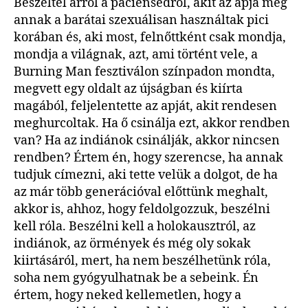
Beszéltél arról a páciensedről, akit az apja meg
annak a barátai szexuálisan használtak pici
korában és, aki most, felnőttként csak mondja,
mondja a világnak, azt, ami történt vele, a
Burning Man fesztiválon színpadon mondta,
megvett egy oldalt az újságban és kiírta
magából, feljelentette az apját, akit rendesen
meghurcoltak. Ha ő csinálja ezt, akkor rendben
van? Ha az indiánok csinálják, akkor nincsen
rendben? Értem én, hogy szerencse, ha annak
tudjuk címezni, aki tette velük a dolgot, de ha
az már több generációval előttünk meghalt,
akkor is, ahhoz, hogy feldolgozzuk, beszélni
kell róla. Beszélni kell a holokausztról, az
indiánok, az örmények és még oly sokak
kiirtásáról, mert, ha nem beszélhetünk róla,
soha nem gyógyulhatnak be a sebeink. Én
értem, hogy neked kellemetlen, hogy a