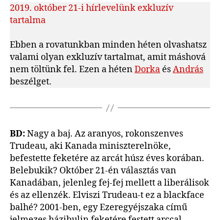
2019. október 21-i hírlevelünk exkluzív
Trudeau,
Einstein
tartalma
és
az
Ebben a rovatunkban minden héten olvashatsz
indiánok
valami olyan exkluzív tartalmat, amit máshová
bejegyzéshez
nem töltünk fel. Ezen a héten
Dorka
és
András
beszélget.
BD:
Nagy a baj. Az aranyos, rokonszenves
Trudeau, aki Kanada miniszterelnöke,
befestette feketére az arcát húsz éves korában.
Belebukik? Október 21-én választás van
Kanadában, jelenleg fej-fej mellett a liberálisok
és az ellenzék. Elviszi Trudeau-t ez a blackface
balhé? 2001-ben, egy Ezeregyéjszaka című
jelmezes házibulin feketére festett arccal