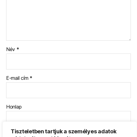
Név
*
E-mail cím
*
Honlap
Tiszteletben tartjuk a személyes adatok
A nevem, e-mail címem, és weboldalcímem mentése a