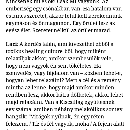
Nincsenek mi és ők! Csak MI vagyunk. Az
emberiség egy csónakban van. Ha hatalom van
és nincs szeretet, akkor felül kell kerekednünk
egymáson és önmagamon. Egy őrület lesz az
egész élet. Szeretet nélkül az őrület marad.
Laci
: A kérdés talán, ami kivezethet ebből a
toxikus healing culture-ből, hogy miként
relaxáljak akkor, amikor szembesülök vele,
hogy nem vagyok én sem tökéletes. Ha
szenvedés, vagy fájdalom van – közben lehet-e,
hogyan lehet relaxálni? Mert a cél és a remény
mintha az lenne, hogy majd amikor minden
rendben lesz, akkor hátra dőlhetek, akkor lehet
majd relaxálni. Van a Kiscsillag együttesnek
egy száma, amiben néhány melakólikus sor így
hangzik: “Virágok nyílnak, én egy réten
fekszem. / Tíz és fél vagyok, moha / A fejem alatt