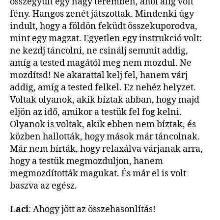
összegyűlt egy nagy teremben, ahol alig volt
fény. Hangos zenét játszottak. Mindenki úgy
indult, hogy a földön feküdt összekuporodva,
mint egy magzat. Egyetlen egy instrukció volt:
ne kezdj táncolni, ne csinálj semmit addig,
amíg a tested magától meg nem mozdul. Ne
mozdítsd! Ne akarattal kelj fel, hanem várj
addig, amíg a tested felkel. Ez nehéz helyzet.
Voltak olyanok, akik bíztak abban, hogy majd
eljön az idő, amikor a testük fel fog kelni.
Olyanok is voltak, akik ebben nem bíztak, és
közben hallották, hogy mások már táncolnak.
Már nem bírták, hogy relaxálva várjanak arra,
hogy a testük megmozduljon, hanem
megmozdították magukat. És már el is volt
baszva az egész.
Laci
: Ahogy jött az összehasonlítás!