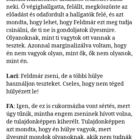
neki. Ő végighallgatta, felállt, megköszönte az
előadást és odafordult a hallgatók felé, és azt
mondta, hogy lehet, hogy Feldmár ezt meg tudja
csinálni, de ti ne is gondoljatok ilyesmire.
Olyanoknak, mint ti vagytok ott vannak a
tesztek. Azonnal marginalizálva voltam, hogy
én nem vagyok olyan, mint ők, ők nem olyanok,
mint én.
Laci
: Feldmár zseni, de a többi hülye
használjon teszteket. Cseles, hogy nem téged
hülyézett le!
FA
: Igen, de ez is cukormázba vont sértés, mert
úgy tűnik, mintha engem zseninek hívott volna,
de tulajdonképpen kiherélt. Tulajdonképpen
azt mondta, hogy én hülye vagyok, mert
ilyesmit mondok olyanoknak, akik nem tudnák