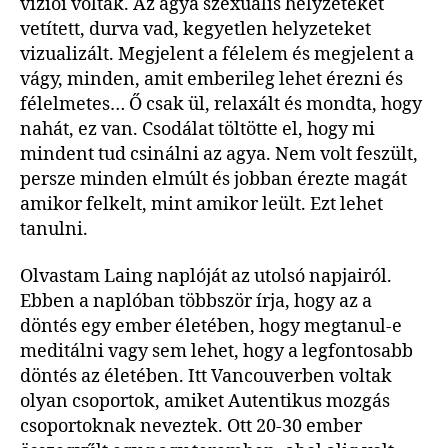
víziói voltak. Az agya szexuális helyzeteket
vetített, durva vad, kegyetlen helyzeteket
vizualizált. Megjelent a félelem és megjelent a
vágy, minden, amit emberileg lehet érezni és
félelmetes… Ő csak ül, relaxált és mondta, hogy
nahát, ez van. Csodálat töltötte el, hogy mi
mindent tud csinálni az agya. Nem volt feszült,
persze minden elmúlt és jobban érezte magát
amikor felkelt, mint amikor leült. Ezt lehet
tanulni.
Olvastam Laing naplóját az utolsó napjairól.
Ebben a naplóban többször írja, hogy az a
döntés egy ember életében, hogy megtanul-e
meditálni vagy sem lehet, hogy a legfontosabb
döntés az életében. Itt Vancouverben voltak
olyan csoportok, amiket Autentikus mozgás
csoportoknak neveztek. Ott 20-30 ember