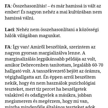
FA
: Összehasonlítás! – és már hamissá is vált az
ember! És nagyon nehéz a mai kultúrában nem
hamissá válni.
Laci
: Nehéz nem összehasonlítani a közösségi
hálók világában magunkat.
FA
: Így van! Amiről beszélünk, szerintem az
nagyon gyorsan margializálva lenne. A
marginalizálás legpikánsabb példája az volt,
amikor Debrecenben tanítottam, legalább 60-70
hallgató volt. A tanszékvezető bejött az órámra,
végighallgatta azt. Én éppen arról beszéltem
nekik, hogy én nem használok pszichológiai
teszteket, mert tíz percet ha beszélgetek
valakivel és odafigyelek a másikra, jobban
megismerem és megérzem, hogy mi van,
mintha mindenféle általános teszteket adok