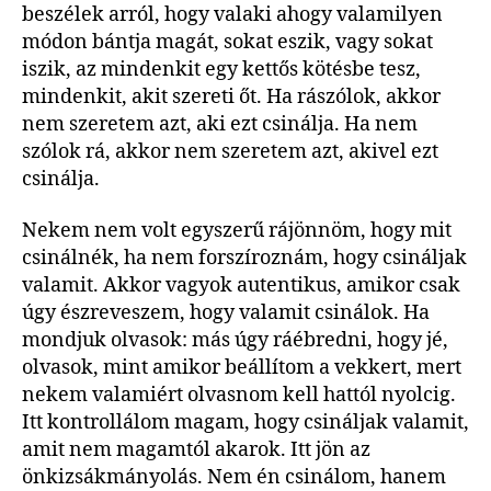
beszélek arról, hogy valaki ahogy valamilyen
módon bántja magát, sokat eszik, vagy sokat
iszik, az mindenkit egy kettős kötésbe tesz,
mindenkit, akit szereti őt. Ha rászólok, akkor
nem szeretem azt, aki ezt csinálja. Ha nem
szólok rá, akkor nem szeretem azt, akivel ezt
csinálja.
Nekem nem volt egyszerű rájönnöm, hogy mit
csinálnék, ha nem forszíroznám, hogy csináljak
valamit. Akkor vagyok autentikus, amikor csak
úgy észreveszem, hogy valamit csinálok. Ha
mondjuk olvasok: más úgy ráébredni, hogy jé,
olvasok, mint amikor beállítom a vekkert, mert
nekem valamiért olvasnom kell hattól nyolcig.
Itt kontrollálom magam, hogy csináljak valamit,
amit nem magamtól akarok. Itt jön az
önkizsákmányolás. Nem én csinálom, hanem