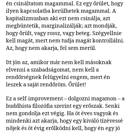
én csináltatom magammal. Ez egy őrület, hogy
ilyen kapcsolatba kerülhetek magammal. A
kapitalizmusban aki ezt nem csinálja, azt
megbüntetik, marginalizálják; azt mondják,
hogy őrült, vagy rossz, vagy beteg. Szégyellnie
kell magát, mert nem tudja magát kontrollálni.
Az, hogy nem akarja, fel sem merül.
Itt jön az, amikor már nem kell másoknak
elvenni a szabadságomat, nem kell a
rendőrségnek felügyelni engem, mert én
leszek a saját rendőröm. Őrület!
Ez a self-improvement – dolgozni magamon – a
buddhista filozófia szerint egy erőszak. Senki
nem gondolja ezt végig. Ha öt éves vagyok és
mindenki azt akarja, hogy egy kiváló tízévessé
nőjek és öt évig erőlködni kell, hogy én egy jó