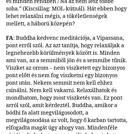
és minden rendben / Na az nem lesz többé
soha.” (Kiscsillag: MOL-kútnál). Hát ebben hogy
lehet relaxálni mégis, a tökéletlenségek
mellett, a háború közepén?
FA
: Buddha kedvenc meditációja, a Vipassana,
pont erről szól. Az azt tanítja, hogy relaxáljak a
legnehezebb körülmények között is. Minden
ami van, az a semmiből jön és a semmibe tűnik.
Viszket az orrom – nem viszketett egy bizonyos
pont előtt és nem fog viszketni egy bizonyos
pont után. Nekem semmit nem kell ehhez
csinálni. Nem kell vakarni. Relaxálhatok és
mondhatom, hogy most viszketés van. Ez pont
arról szól, amit kérdeztél. Buddha, amikor a
bódhi fa alatt megvilágosodott, a
megvilágosodása az volt, hogy ő karban tartotta,
elfogadta magát úgy ahogy van. Mindenféle