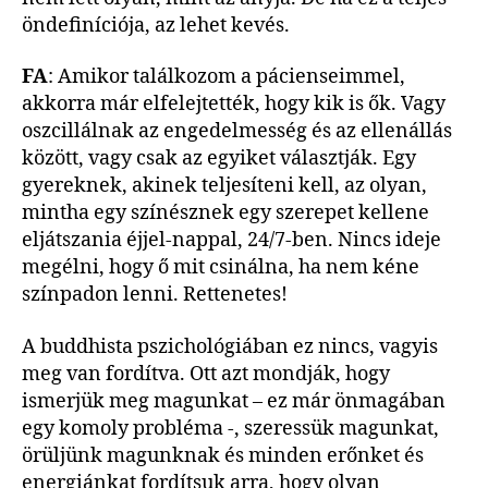
öndefiníciója, az lehet kevés.
FA
: Amikor találkozom a pácienseimmel,
akkorra már elfelejtették, hogy kik is ők. Vagy
oszcillálnak az engedelmesség és az ellenállás
között, vagy csak az egyiket választják. Egy
gyereknek, akinek teljesíteni kell, az olyan,
mintha egy színésznek egy szerepet kellene
eljátszania éjjel-nappal, 24/7-ben. Nincs ideje
megélni, hogy ő mit csinálna, ha nem kéne
színpadon lenni. Rettenetes!
A buddhista pszichológiában ez nincs, vagyis
meg van fordítva. Ott azt mondják, hogy
ismerjük meg magunkat – ez már önmagában
egy komoly probléma -, szeressük magunkat,
örüljünk magunknak és minden erőnket és
energiánkat fordítsuk arra, hogy olyan