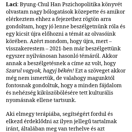
Laci
: Byung-Chul Han Pszichopolitika könyvét
olvastam nagy bólogatások közepette és amikor
elérkeztem ehhez a fejezethez rögtön arra
gondoltam, hogy jó lenne beszélgetnünk róla és
egy kicsit újra előhozni a témát az olvasóink
körében. Azért mondom, hogy újra, mert –
visszakerestem – 2021-ben már beszélgettünk
egyszer nyilvánosan hasonló témáról. Akkor
annak a beszélgetésnek a címe az volt, hogy
Szarul vagyok, hagyj békén!
Ezt a szöveget akkor
még nem ismertük, de valahogy magunktól
fontosnak gondoltuk, hogy a minden fájdalom
és nehézség kiküszöbölésére tett kulturális
nyomásnak ellene tartsunk.
Aki elmegy terápiába, segítségért fordul és
elkezd érdeklődni az ilyen jellegű tartalmak
iránt, általában meg van terhelve és azt