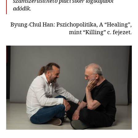
számszerűsíthető piaci siker logikájából
adódik.
Byung-Chul Han: Pszichopolitika, A “Healing”,
mint “Killing” c. fejezet.