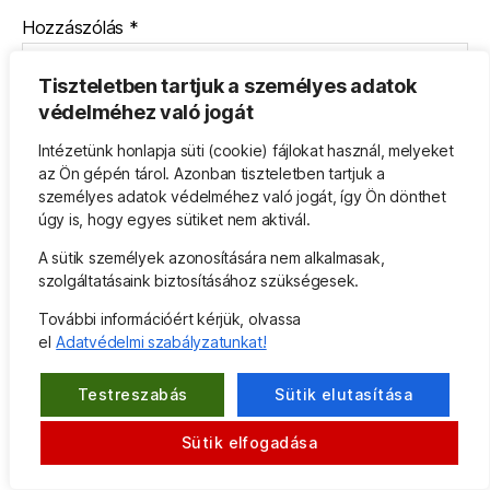
Hozzászólás
*
Tiszteletben tartjuk a személyes adatok
védelméhez való jogát
Intézetünk honlapja süti (cookie) fájlokat használ, melyeket
az Ön gépén tárol. Azonban tiszteletben tartjuk a
személyes adatok védelméhez való jogát, így Ön dönthet
úgy is, hogy egyes sütiket nem aktivál.
Név
*
A sütik személyek azonosítására nem alkalmasak,
szolgáltatásaink biztosításához szükségesek.
További információért kérjük, olvassa
E-mail cím
*
el
Adatvédelmi szabályzatunkat!
Testreszabás
Sütik elutasítása
Honlap
Sütik elfogadása