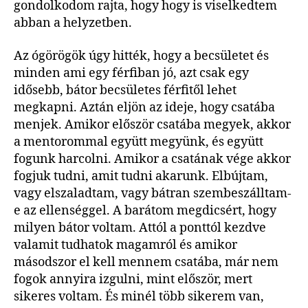
gondolkodom rajta, hogy hogy is viselkedtem
abban a helyzetben.
Az ógörögök úgy hitték, hogy a becsületet és
minden ami egy férfiban jó, azt csak egy
idősebb, bátor becsületes férfitől lehet
megkapni. Aztán eljön az ideje, hogy csatába
menjek. Amikor először csatába megyek, akkor
a mentorommal együtt megyünk, és együtt
fogunk harcolni. Amikor a csatának vége akkor
fogjuk tudni, amit tudni akarunk. Elbújtam,
vagy elszaladtam, vagy bátran szembeszálltam-
e az ellenséggel. A barátom megdicsért, hogy
milyen bátor voltam. Attól a ponttól kezdve
valamit tudhatok magamról és amikor
másodszor el kell mennem csatába, már nem
fogok annyira izgulni, mint először, mert
sikeres voltam. És minél több sikerem van,