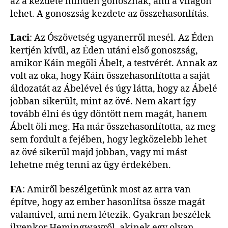
az a kezdete minden gonosznak, ami a világon
lehet. A gonoszság kezdete az összehasonlítás.
Laci
: Az Ószövetség ugyanerről mesél. Az Éden
kertjén kívűl, az Éden utáni első gonoszság,
amikor Káin megöli Ábelt, a testvérét. Annak az
volt az oka, hogy Káin összehasonlította a saját
áldozatát az Ábelével és úgy látta, hogy az Ábelé
jobban sikerült, mint az övé. Nem akart így
tovább élni és úgy döntött nem magát, hanem
Ábelt öli meg. Ha már összehasonlította, az meg
sem fordult a fejében, hogy legközelebb lehet
az övé sikerül majd jobban, vagy mi mást
lehetne még tenni az ügy érdekében.
FA
: Amiről beszélgetünk most az arra van
építve, hogy az ember hasonlítsa össze magát
valamivel, ami nem létezik. Gyakran beszélek
ilyenkor Hemingwayről, akinek egy olyan