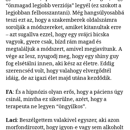
“önmagad legjobb verziója” legyél (ez szokott a
legjobban felbosszantani). Még hangsúlyosabbá
teszi ezt az, hogy a szakemberek oldalszámra
sorolják a módszereket, amiket kitanultak erre
– azt sugallva ezzel, hogy egy svájci bicska
vagyok, gyere csak, bízd rám magad és
megtaláljuk a módszert, amivel megjavítunk. A
vége az lesz, nyugodj meg, hogy egy shiny guy
fog elsétálni innen, aki kész az életre. Eddig
szerencséd volt, hogy valahogy elvergődtél
idáig, de az igazi élet majd utána kezdődik.
FA
: És a hipnózis olyan erős, hogy a páciens úgy
csinál, mintha ez sikerülne, azért, hogy a
terapeuta ne legyen “öngyilkos”.
Laci
: Beszélgettem valakivel egyszer, aki azon
morfondírozott, hogy igyon-e vagy sem alkoholt