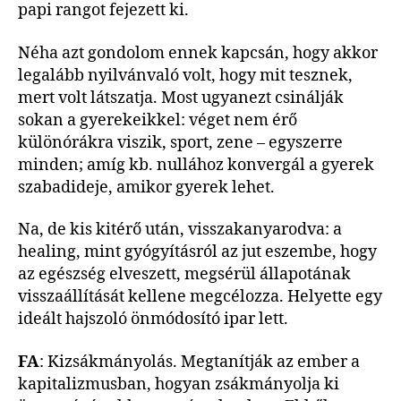
papi rangot fejezett ki.
Néha azt gondolom ennek kapcsán, hogy akkor
legalább nyilvánvaló volt, hogy mit tesznek,
mert volt látszatja. Most ugyanezt csinálják
sokan a gyerekeikkel: véget nem érő
különórákra viszik, sport, zene – egyszerre
minden; amíg kb. nullához konvergál a gyerek
szabadideje, amikor gyerek lehet.
Na, de kis kitérő után, visszakanyarodva: a
healing, mint gyógyításról az jut eszembe, hogy
az egészség elveszett, megsérül állapotának
visszaállítását kellene megcélozza. Helyette egy
ideált hajszoló önmódosító ipar lett.
FA
: Kizsákmányolás. Megtanítják az ember a
kapitalizmusban, hogyan zsákmányolja ki