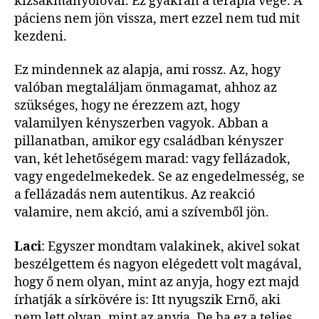
kizsákmányolóval. Ez gyakran a terápia vége. A
páciens nem jön vissza, mert ezzel nem tud mit
kezdeni.
Ez mindennek az alapja, ami rossz. Az, hogy
valóban megtaláljam önmagamat, ahhoz az
szükséges, hogy ne érezzem azt, hogy
valamilyen kényszerben vagyok. Abban a
pillanatban, amikor egy családban kényszer
van, két lehetőségem marad: vagy fellázadok,
vagy engedelmekedek. Se az engedelmesség, se
a fellázadás nem autentikus. Az reakció
valamire, nem akció, ami a szívemből jön.
Laci
: Egyszer mondtam valakinek, akivel sokat
beszélgettem és nagyon elégedett volt magával,
hogy ő nem olyan, mint az anyja, hogy ezt majd
írhatják a sírkövére is: Itt nyugszik Ernő, aki
nem lett olyan, mint az anyja. De ha ez a teljes