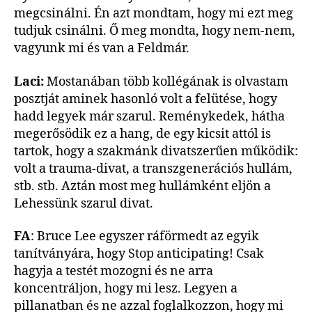
megcsinálni. Én azt mondtam, hogy mi ezt meg
tudjuk csinálni. Ő meg mondta, hogy nem-nem,
vagyunk mi és van a Feldmár.
Laci:
Mostanában több kollégának is olvastam
posztját aminek hasonló volt a felütése, hogy
hadd legyek már szarul. Reménykedek, hátha
megerősödik ez a hang, de egy kicsit attól is
tartok, hogy a szakmánk divatszerűen működik:
volt a trauma-divat, a transzgenerációs hullám,
stb. stb. Aztán most meg hullámként eljön a
Lehessünk szarul divat.
FA
: Bruce Lee egyszer ráförmedt az egyik
tanítványára, hogy Stop anticipating! Csak
hagyja a testét mozogni és ne arra
koncentráljon, hogy mi lesz. Legyen a
pillanatban és ne azzal foglalkozzon, hogy mi