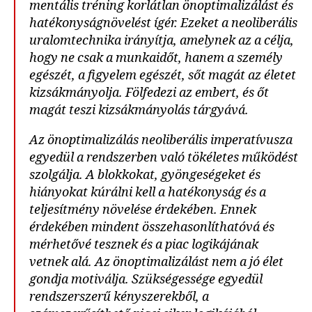
mentális tréning korlátlan önoptimalizálást és
hatékonyságnövelést ígér. Ezeket a neoliberális
uralomtechnika irányítja, amelynek az a célja,
hogy ne csak a munkaidőt, hanem a személy
egészét, a figyelem egészét, sőt magát az életet
kizsákmányolja. Fölfedezi az embert, és őt
magát teszi kizsákmányolás tárgyává.
Az önoptimalizálás neoliberális imperatívusza
egyedül a rendszerben való tökéletes működést
szolgálja. A blokkokat, gyöngeségeket és
hiányokat kúrálni kell a hatékonyság és a
teljesítmény növelése érdekében. Ennek
érdekében mindent összehasonlíthatóvá és
mérhetővé tesznek és a piac logikájának
vetnek alá. Az önoptimalizálást nem a jó élet
gondja motiválja. Szükségessége egyedül
rendszerszerű kényszerekből, a