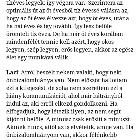
tízéves legyek: így végem van! Szerintem az
optimális út az öt évesből tíz évessé válásra az,
hogy az öt éves élvezze azt, hogy öt éves, utána
ha hat éves és így tovább. Így lesz belőle
örömteli tíz éves. De ha már öt éves korában
mindenfélét tennie kell azért, hogy okos
legyen, szép legyen, erős legyen, akkor az egész
élet egy munkává válik.
Laci
: Arról beszélt nekem valaki, hogy neki
önbizalomhiánya van. Nem először hallottam
ezt a kifejezést, de soha nem szerettem ezt a
hiány kommunikációt, ahol már hátrányból
indul az, aki erről elkezd gondolkozni. Ha
elfogadjuk, hogy létezik ilyen, az nem segít
kijönni belőle. A mínusz csak erősíti a mínuszt.
Akinek nincs, attól az is elvétetik, amije van. Ha
önbizalomhiányom van, akkor félénkebb