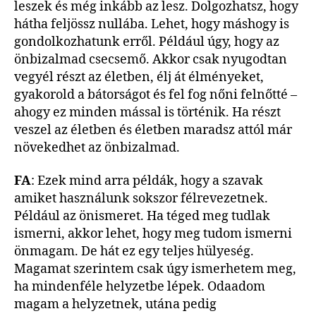
leszek és még inkább az lesz. Dolgozhatsz, hogy
hátha feljössz nullába. Lehet, hogy máshogy is
gondolkozhatunk erről. Például úgy, hogy az
önbizalmad csecsemő. Akkor csak nyugodtan
vegyél részt az életben, élj át élményeket,
gyakorold a bátorságot és fel fog nőni felnőtté –
ahogy ez minden mással is történik. Ha részt
veszel az életben és életben maradsz attól már
növekedhet az önbizalmad.
FA
: Ezek mind arra példák, hogy a szavak
amiket használunk sokszor félrevezetnek.
Például az önismeret. Ha téged meg tudlak
ismerni, akkor lehet, hogy meg tudom ismerni
önmagam. De hát ez egy teljes hülyeség.
Magamat szerintem csak úgy ismerhetem meg,
ha mindenféle helyzetbe lépek. Odaadom
magam a helyzetnek, utána pedig