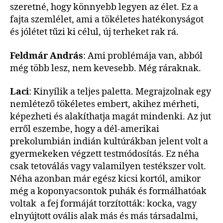
szeretné, hogy könnyebb legyen az élet. Ez a
fajta szemlélet, ami a tökéletes hatékonyságot
és jólétet tűzi ki célul, új terheket rak rá.
Feldmár András
: Ami problémája van, abból
még több lesz, nem kevesebb. Még ráraknak.
Laci
: Kinyílik a teljes paletta. Megrajzolnak egy
nemlétező tökéletes embert, akihez mérheti,
képezheti és alakíthatja magát mindenki. Az jut
erről eszembe, hogy a dél-amerikai
prekolumbián indián kultúrákban jelent volt a
gyermekeken végzett testmódosítás. Ez néha
csak tetoválás vagy valamilyen testékszer volt.
Néha azonban már egész kicsi kortól, amikor
még a koponyacsontok puhák és formálhatóak
voltak a fej formáját torzították: kocka, vagy
elnyújtott ovális alak más és más társadalmi,