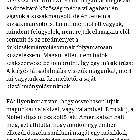
ki vissza lett fordítva. Az önmagamat megosztó
és önfeltáró közösség média világában: én
vagyok a kizsákmányolt, de én lettem a
kizsákmányoló is. Én mindenhol ott vagyok,
mindent felügyelek, nem rejtek el magam elől
semmit és az eredményét a
önkizsákmányolásomnak folyamatosan
közzéteszem. Magam ellen nem tudok
szakszervezetbe tömörülni. Így egy másik írása:
A kiégés társadalmába visszük magunkat, mert
mi vagyunk az üzemeltetői a saját
kizsákmányolásunknak.
FA
: Ilyenkor az van, hogy összehasonlítjuk
magunkat valakivel, vagy valamivel. Brodskij, a
Nobel-díjas orosz költő, aki Amerikában halt
meg, azt állította, hogy amikor egy ember
elkezdi összehasonlítani magát egy másikkal,