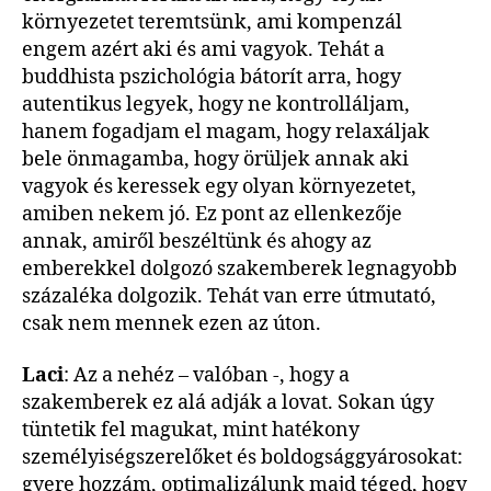
környezetet teremtsünk, ami kompenzál
engem azért aki és ami vagyok. Tehát a
buddhista pszichológia bátorít arra, hogy
autentikus legyek, hogy ne kontrolláljam,
hanem fogadjam el magam, hogy relaxáljak
bele önmagamba, hogy örüljek annak aki
vagyok és keressek egy olyan környezetet,
amiben nekem jó. Ez pont az ellenkezője
annak, amiről beszéltünk és ahogy az
emberekkel dolgozó szakemberek legnagyobb
százaléka dolgozik. Tehát van erre útmutató,
csak nem mennek ezen az úton.
Laci
: Az a nehéz – valóban -, hogy a
szakemberek ez alá adják a lovat. Sokan úgy
tüntetik fel magukat, mint hatékony
személyiségszerelőket és boldogsággyárosokat:
gyere hozzám, optimalizálunk majd téged, hogy