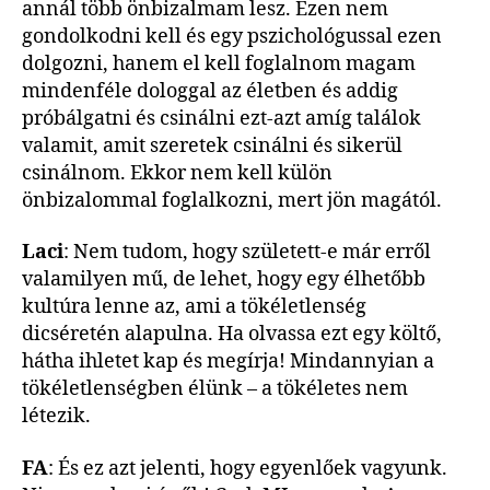
annál több önbizalmam lesz. Ezen nem
gondolkodni kell és egy pszichológussal ezen
dolgozni, hanem el kell foglalnom magam
mindenféle dologgal az életben és addig
próbálgatni és csinálni ezt-azt amíg találok
valamit, amit szeretek csinálni és sikerül
csinálnom. Ekkor nem kell külön
önbizalommal foglalkozni, mert jön magától.
Laci
: Nem tudom, hogy született-e már erről
valamilyen mű, de lehet, hogy egy élhetőbb
kultúra lenne az, ami a tökéletlenség
dicséretén alapulna. Ha olvassa ezt egy költő,
hátha ihletet kap és megírja! Mindannyian a
tökéletlenségben élünk – a tökéletes nem
létezik.
FA
: És ez azt jelenti, hogy egyenlőek vagyunk.