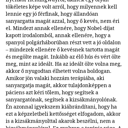
tökéletes képe volt arról, hogy milyennek kell
lennie egy jó férfinak, hogy állandóan
sanyargatta magát azzal, hogy ő kevés, nem éri
el. Mindezt annak ellenére, hogy Nobel-díjat
kapott irodalomból, annak ellenére, hogy a
spanyol polgárháborúban részt vett a jó oldalon
– mindezek ellenére ő kevésnek tartotta magát
és megölte magát. Inkább az élő hús és vért ölte
meg, mint az ideált. Ha az ideált ölte volna meg,
akkor ő nyugodtan élhetett volna boldogan.
Amikor jön valaki hozzám terápiába, aki
sanyargatja magát, akkor tulajdonképpen a
páciens azt kéri tőlem, hogy segítsek a
sanyargatónak, segítsek a kizsákmányolónak.
Én azonnal igyekszem kiábrándítani, hogy ha
ezt a képzeletbeli kettősséget elfogadom, akkor
is a kizsákmányolttal akarok beszélni, nem a