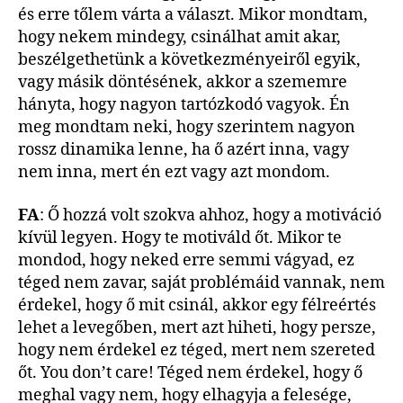
és erre tőlem várta a választ. Mikor mondtam,
hogy nekem mindegy, csinálhat amit akar,
beszélgethetünk a következményeiről egyik,
vagy másik döntésének, akkor a szememre
hányta, hogy nagyon tartózkodó vagyok. Én
meg mondtam neki, hogy szerintem nagyon
rossz dinamika lenne, ha ő azért inna, vagy
nem inna, mert én ezt vagy azt mondom.
FA
: Ő hozzá volt szokva ahhoz, hogy a motiváció
kívül legyen. Hogy te motiváld őt. Mikor te
mondod, hogy neked erre semmi vágyad, ez
téged nem zavar, saját problémáid vannak, nem
érdekel, hogy ő mit csinál, akkor egy félreértés
lehet a levegőben, mert azt hiheti, hogy persze,
hogy nem érdekel ez téged, mert nem szereted
őt. You don’t care! Téged nem érdekel, hogy ő
meghal vagy nem, hogy elhagyja a felesége,