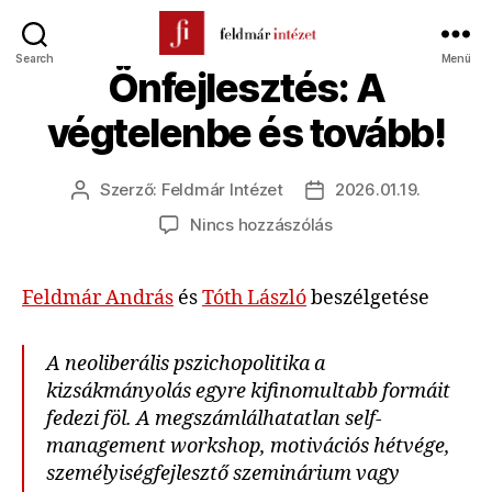
Search
Menü
Feldmár
Önfejlesztés: A
Intézet
végtelenbe és tovább!
Szerző:
Feldmár Intézet
2026.01.19.
Bejegyzés
Bejegyzés
szerzője
dátuma
a(z)
Nincs hozzászólás
Önfejlesztés:
A
Feldmár András
és
Tóth László
beszélgetése
végtelenbe
és
tovább!
A neoliberális pszichopolitika a
bejegyzéshez
kizsákmányolás egyre kifinomultabb formáit
fedezi föl. A megszámlálhatatlan self-
management workshop, motivációs hétvége,
személyiségfejlesztő szeminárium vagy