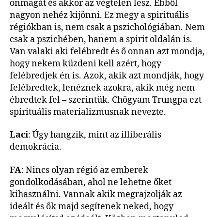
önmagát és akkor az végtelen lesz. Ebből
nagyon nehéz kijönni. Ez megy a spirituális
régiókban is, nem csak a pszichológiában. Nem
csak a pszichében, hanem a spirit oldalán is.
Van valaki aki felébredt és ő onnan azt mondja,
hogy nekem küzdeni kell azért, hogy
felébredjek én is. Azok, akik azt mondják, hogy
felébredtek, lenéznek azokra, akik még nem
ébredtek fel – szerintük. Chögyam Trungpa ezt
spirituális materializmusnak nevezte.
Laci
: Úgy hangzik, mint az illiberális
demokrácia.
FA
: Nincs olyan régió az emberek
gondolkodásában, ahol ne lehetne őket
kihasználni. Vannak akik megrajzolják az
ideált és ők majd segítenek neked, hogy