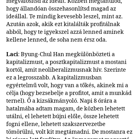
megvalósítsd az ideált. Közben megtanulod,
hogy állandóan összehasonlítsd magad az
ideállal. Te mindig kevesebb leszel, mint az.
Azután azok, akik ezt kitalálták profitálnak
abból, hogy te igyekszel azzá lenned aminek
kellene lenned, de soha nem érsz oda.
Laci
: Byung-Chul Han megkülönbözteti a
kapitalizmust, a posztkapitalizmust a mostani
kortól, amit neoliberalizmusnak hív. Szerinte
ez a legrosszabb. A kapitalizmusban
egyértelmű volt, hogy van a tőkés, akinek mi a
célja (hogy bezsebelje a profitot, amit a munkád
ternel). Ő a kizsákmányoló. Napi 8 órára a
hatalmába adtam magam, de közben lehetett
utálni, el lehetett bújni előle, össze lehetett
fogni ellene, lehetett szakszervezetbe
tömörülni, volt kit megtámadni. De mostanra ez