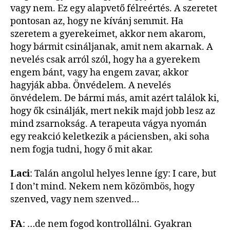
vagy nem. Ez egy alapvető félreértés. A szeretet
pontosan az, hogy ne kívánj semmit. Ha
szeretem a gyerekeimet, akkor nem akarom,
hogy bármit csináljanak, amit nem akarnak. A
nevelés csak arról szól, hogy ha a gyerekem
engem bánt, vagy ha engem zavar, akkor
hagyják abba. Önvédelem. A nevelés
önvédelem. De bármi más, amit azért találok ki,
hogy ők csinálják, mert nekik majd jobb lesz az
mind zsarnokság. A terapeuta vágya nyomán
egy reakció keletkezik a páciensben, aki soha
nem fogja tudni, hogy ő mit akar.
Laci
: Talán angolul helyes lenne így: I care, but
I don’t mind. Nekem nem közömbös, hogy
szenved, vagy nem szenved…
FA
: …de nem fogod kontrollálni. Gyakran