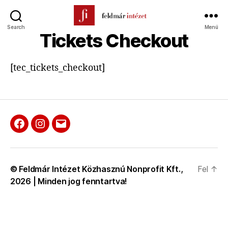
Search
Menü
Feldmár
Tickets Checkout
Intézet
[tec_tickets_checkout]
Facebook
Instagram
E-
mail
© Feldmár Intézet Közhasznú Nonprofit Kft.,
Fel
↑
2026 | Minden jog fenntartva!